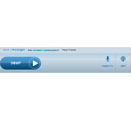
20:03
|
ЧТО БУДЕТ
Иван Панкин
Вам мешают курильщики?
ЭФИР
ПОДКАСТЫ
ЭФИР