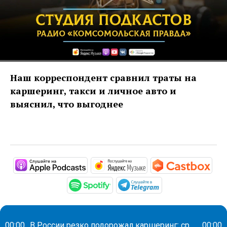
Наш корреспондент сравнил траты на
каршеринг, такси и личное авто и
выяснил, что выгоднее
https://podcasts.apple.com/ru/pod
https://music.yandex
htt
https://open.spotify.com/s
https://t.me/mav
00:00
В России резко подорожал каршеринг: средний чек вырос на треть
00:00