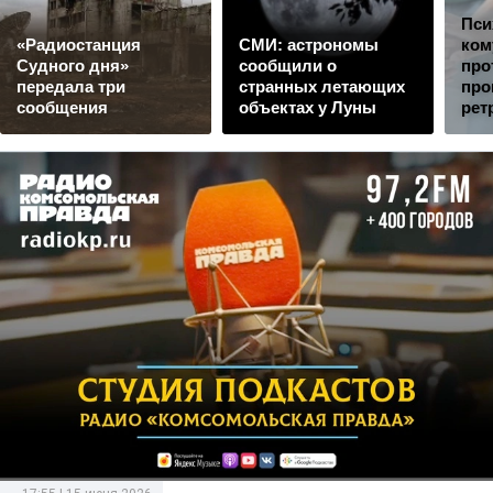
Пси
«Радиостанция
СМИ: астрономы
ком
Судного дня»
сообщили о
про
передала три
странных летающих
про
сообщения
объектах у Луны
рет