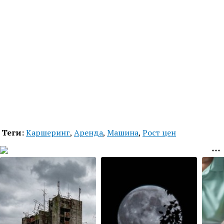
Теги:
Каршеринг
,
Аренда
,
Машина
,
Рост цен