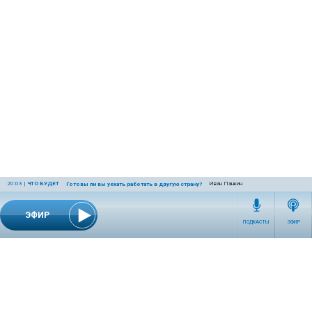
20:03
|
ЧТО БУДЕТ
Иван Панкин
Готовы ли вы уехать работать в другую страну?
ЭФИР
ПОДКАСТЫ
ЭФИР