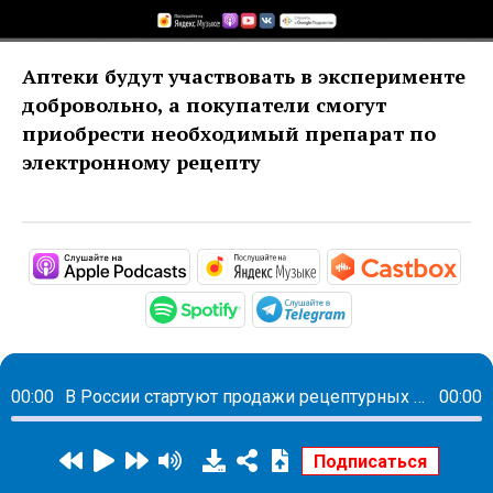
Аптеки будут участвовать в эксперименте
добровольно, а покупатели смогут
приобрести необходимый препарат по
электронному рецепту
https://podcasts.apple.com/ru/pod
https://music.yandex
htt
https://open.spotify.com/s
https://t.me/mav
00:00
В России стартуют продажи рецептурных лекарств по интернету
00:00