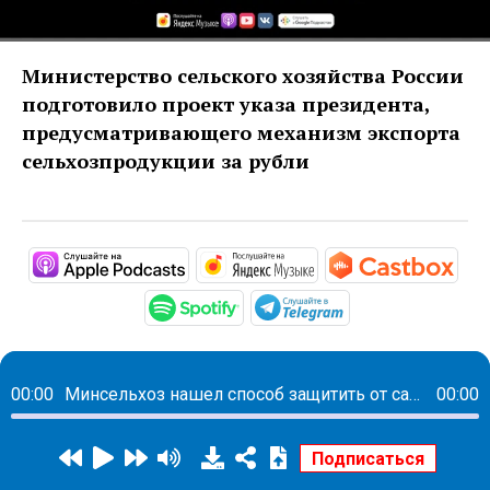
Министерство сельского хозяйства России
подготовило проект указа президента,
предусматривающего механизм экспорта
сельхозпродукции за рубли
https://podcasts.apple.com/ru/pod
https://music.yandex
htt
https://open.spotify.com/s
https://t.me/mav
00:00
Минсельхоз нашел способ защитить от санкций экспорт российской сельхозпродукции
00:00