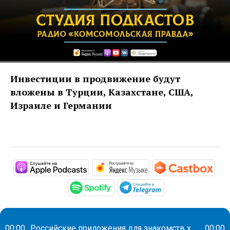
Инвестиции в продвижение будут
вложены в Турции, Казахстане, США,
Израиле и Германии
https://podcasts.apple.com/ru/pod
https://music.yandex
htt
https://open.spotify.com/s
https://t.me/mav
00:00
Российские приложения для знакомств хотят захватить иностранные рынки
00:00