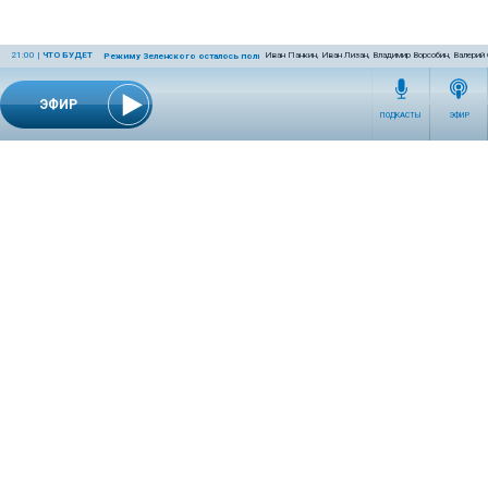
21:00
|
ЧТО БУДЕТ
Иван Панкин, Иван Лизан, Владимир Ворсобин, Валерий
Режиму Зеленского осталось полгода
ЭФИР
ПОДКАСТЫ
ЭФИР
СЕТЕВОЕ ИЗДАНИЕ RADIOKP.RU ЗАРЕГИСТРИРОВАНО РОСКОМНАДЗОРОМ,
СВИДЕТЕЛЬСТВО ЭЛ № ФС77-76389 ОТ 26.07.2019 ГОДА.
УЧРЕДИТЕЛЬ И РЕДАКЦИЯ АО «ИЗДАТЕЛЬСКИЙ ДОМ «КОМСОМОЛЬСКАЯ
ПРАВДА». ГЕНЕРАЛЬНЫЙ ДИРЕКТОР: НОСОВА ОЛЕСЯ ВЯЧЕСЛАВОВНА.
ИЗДАТЕЛЬ: КОРШУНОВ ИЛЬЯ СЕРГЕЕВИЧ. ШEФ РЕДАКТОР: КУЗЬМИН ДМИТРИЙ
ВЛАДИМИРОВИЧ.