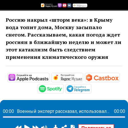
Россию накрыл «шторм века»: в Крыму
вода топит дома, Москву засыпало
снегом. Рассказываем, какая погода ждет
россиян в ближайшую неделю и может ли
этот катаклизм быть следствием
применения климатического оружия
https://podcasts.apple.com/ru/pod
https://music.yandex
htt
https://open.spotify.com/s
https://t.me/mav
00:00
Военный эксперт рассказал, использовали ли против России климатическое оружие
00:00