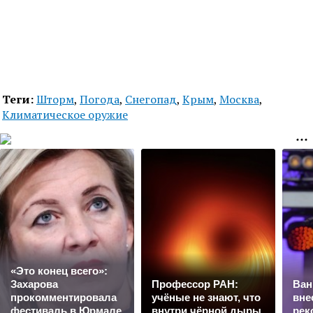
Теги:
Шторм
,
Погода
,
Снегопад
,
Крым
,
Москва
,
Климатическое оружие
«Это конец всего»:
Захарова
Профессор РАН:
Ван
прокомментировала
учёные не знают, что
вне
фестиваль в Юрмале
внутри чёрной дыры
рек