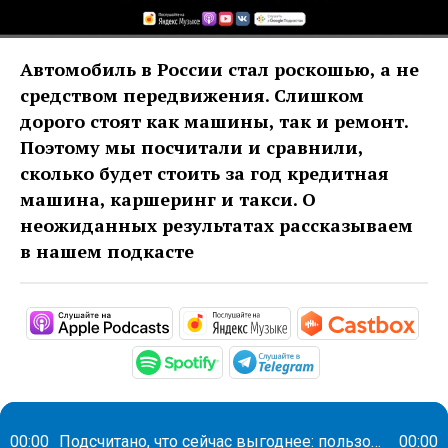
Автомобиль в России стал роскошью, а не
средством передвижения. Слишком
дорого стоят как машины, так и ремонт.
Поэтому мы посчитали и сравнили,
сколько будет стоить за год кредитная
машина, каршеринг и такси. О
неожиданных результатах рассказываем
в нашем подкасте
https://podcasts.apple.com/ru/pod
https://music.yandex
htt
https://open.spotify.com/s
https://t.me/mav
00:00
Подсчитано, что сейчас выгоднее: пользоваться прокатными авто или ездить на такси
00:00