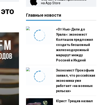
на App Store
 это
Главные новости
«От Нью-Дели до
Урала»: экономист
Колташов предложил
создать бесшовный
железнодорожный
маршрут между
Россией и Индией
Экономист Прокофьев
заявил, что российская
экономика уже
работает «на военных
рельсах»
Юрист Трещев назвал