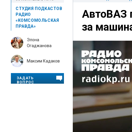
СТУДИЯ ПОДКАСТОВ
АвтоВАЗ п
РАДИО
«КОМСОМОЛЬСКАЯ
за машин
ПРАВДА»
Элона
Огаджанова
Максим Кадаков
ЗАДАТЬ
ВОПРОС