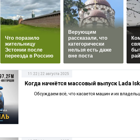
Верующим
Что поразило
рассказали, что
Ком
жительницу
категорически
свя
Эстонии после
нельзя есть даже
быт
переезда в Россию
вне поста
ра
11:22 | 22 августа 2025
Когда начнётся массовый выпуск Lada Isk
Обсуждаем всё, что касается машин и их владель