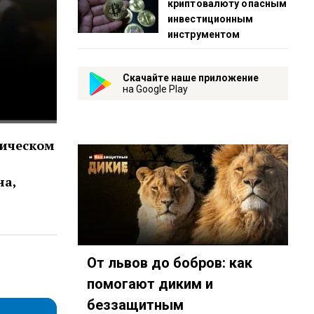
криптовалюту опасным
инвестиционным
инструментом
Скачайте наше приложение
на Google Play
мическом
на,
От львов до бобров: как
о-комсомольская-прав…
дия-подкастов-Радио-«Комсомольская-правда»-id3294…
y.com/show/3AFMp4cw36PPm2VnjuvrNa
t.me/mavestreambot/app?startapp=rkp-studija-podkasto
помогают диким и
беззащитным