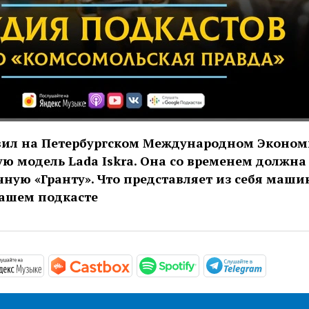
вил на Петербургском Международном Эконо
ю модель Lada Iskra. Она со временем должна
ную «Гранту». Что представляет из себя маши
нашем подкасте
//podcasts.apple.com/ru/podcast/студия-подкастов-ради
https://music.yandex.ru/album/11930969
https://castbox.fm/channel/Сту
https://open.spotif
https://