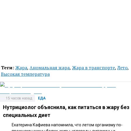
Теги:
Жара
,
Аномальная жара
,
Жара в транспорте
,
Лето
,
Высокая температура
15 часов назад
ЕДА
Нутрициолог объяснила, как питаться в жару без
специальных диет
Екатерина Кафиева напомнила, что летом организму по-
прежнему нужны белки, жиры, углеводы, витамины и