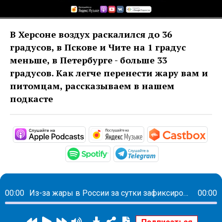
В Херсоне воздух раскалился до 36
градусов, в Пскове и Чите на 1 градус
меньше, в Петербурге - больше 33
градусов. Как легче перенести жару вам и
питомцам, рассказываем в нашем
подкасте
https://podcasts.apple.com/ru/pod
https://music.yandex
htt
https://open.spotify.com/s
https://t.me/mav
00:00
Из-за жары в России за сутки зафиксировали 38 температурных рекордов
00:00