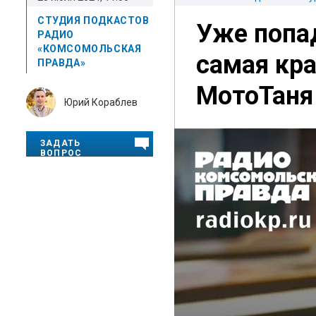
СТУДИЯ ПОДКАСТОВ
Уже попад
РАДИО
«КОМСОМОЛЬСКАЯ
самая кр
ПРАВДА»
МотоТаня 
Юрий Кораблев
ЗАДАТЬ
ВОПРОС