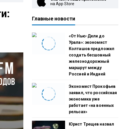
на App Store
и:
Главные новости
«От Нью-Дели до
Урала»: экономист
Колташов предложил
создать бесшовный
железнодорожный
маршрут между
Россией и Индией
Экономист Прокофьев
заявил, что российская
экономика уже
работает «на военных
рельсах»
Юрист Трещев назвал