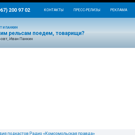
967) 200 97 02
КОНТАКТЫ
ПРЕСС-РЕЛИЗЫ
РЕКЛАМА
Т И ПАНКИН
ким рельсам поедем, товарищи?
Бовт, Иван Панкин
дия подкастов Радио «Комсомольская правда»