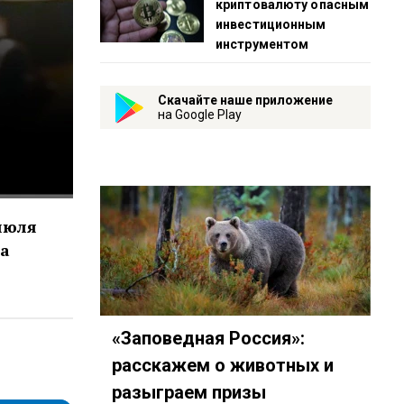
криптовалюту опасным
инвестиционным
инструментом
Скачайте наше приложение
на Google Play
июля
ма
«Заповедная Россия»:
о-комсомольская-прав…
дия-подкастов-Радио-«Комсомольская-правда»-id3294…
y.com/show/3AFMp4cw36PPm2VnjuvrNa
t.me/mavestreambot/app?startapp=rkp-studija-podkasto
расскажем о животных и
разыграем призы