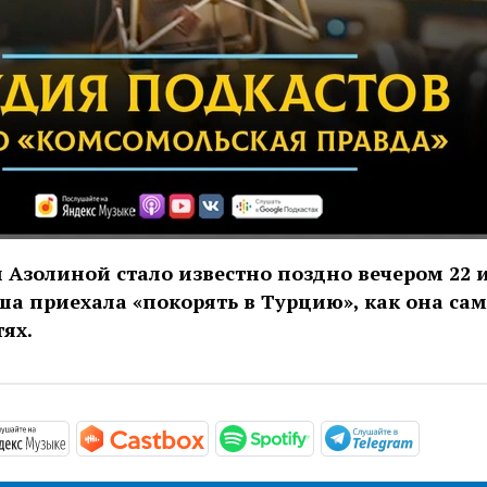
 Азолиной стало известно поздно вечером 22 
рша приехала «покорять в Турцию», как она са
ях.
//podcasts.apple.com/ru/podcast/студия-подкастов-ради
https://music.yandex.ru/album/11930969
https://castbox.fm/channel/Сту
https://open.spotif
https://