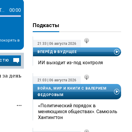
Уже попадала в ДТП, боялась за ноги: самая красивая байкерша-блогер МотоТаня погибла в Турции
00:00
Подкасты
покорять в
21:33 | 06 августа 2026
ВПЕРЁД В БУДУЩЕЕ
ОСТЮ
ИИ выходит из-под контроля
 за день
21:03 | 06 августа 2026
ВОЙНА, МИР И КНИГИ С ВАЛЕРИЕМ
ФЕДОРОВЫМ
«Политический порядок в
меняющихся обществах». Самюэль
Хантингтон