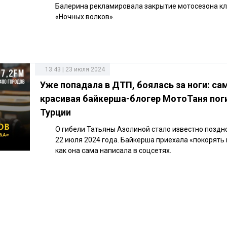
Балерина рекламировала закрытие мотосезона к
«Ночных волков».
13:43 | 23 июля 2024
Уже попадала в ДТП, боялась за ноги: са
красивая байкерша-блогер МотоТаня пог
Турции
О гибели Татьяны Азолиной стало известно поздн
22 июля 2024 года. Байкерша приехала «покорять 
как она сама написала в соцсетях.