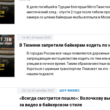
В деле погибшей в Турции блогерши МотоТани по
мистический след - спустя 2 года после гибели п
камера со шлема байкерши якобы всплыла в Моск
16:45 | 29 июля 2025
В Тюмени запретили байкерам ездить по 
В городах России всё чаще появляются дорожные 
запрещающие мотоциклистам ездить по тем или 
улицам в ночное время. Таким образом местные в
бороться с шумным транспортом. Поможет ли это -
нашем подкасте
22:14 | 20 октября 2021
ШОУ-БИЗНЕС
«Всегда смотрится пошло»: Волочкову в
за видео в байкерском стиле