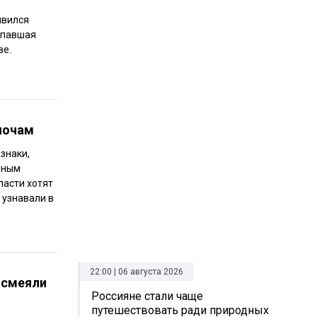
явился
ропавшая
ве.
ночам
знаки,
иным
ласти хотят
 узнавали в
22:00 | 06 августа 2026
ысмеяли
Россияне стали чаще
путешествовать ради природных