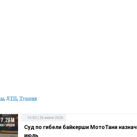
лы
,
ДТП
,
Турция
16:50 | 26 июня 2026
Суд по гибели байкерши МотоТани назнач
июль