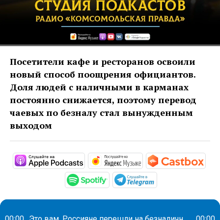
Посетители кафе и ресторанов освоили
новый способ поощрения официантов.
Доля людей с наличными в карманах
постоянно снижается, поэтому перевод
чаевых по безналу стал вынужденным
выходом
https://podcasts.apple.com/ru/pod
https://music.yandex
htt
https://open.spotify.com/s
https://t.me/mav
00:00
Это вам. Россияне перешли на безналичные чаевые
00:00