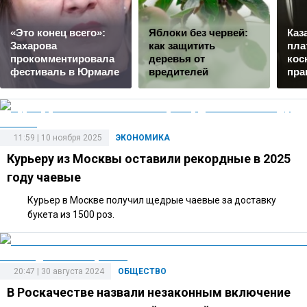
«Это конец всего»:
Яблоки без червей:
Каз
Захарова
как защитить
пла
прокомментировала
деревья от
кос
фестиваль в Юрмале
вредителей
пра
11:59 | 10 ноября 2025
ЭКОНОМИКА
Курьеру из Москвы оставили рекордные в 2025
году чаевые
Курьер в Москве получил щедрые чаевые за доставку
букета из 1500 роз.
20:47 | 30 августа 2024
ОБЩЕСТВО
В Роскачестве назвали незаконным включение