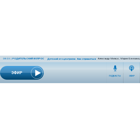
08:03
|
РОДИТЕЛЬСКИЙ ВОПРОС
Александр Милкус, Мария Баченина,
Детский эгоцентризм. Как справиться с ним родителям?
ЭФИР
ПОДКАСТЫ
ЭФИР