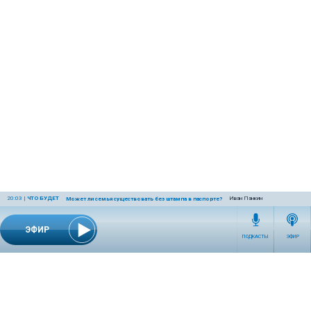
20:03
|
ЧТО БУДЕТ
Иван Панкин
Может ли семья существовать без штампа в паспорте?
ЭФИР
ПОДКАСТЫ
ЭФИР