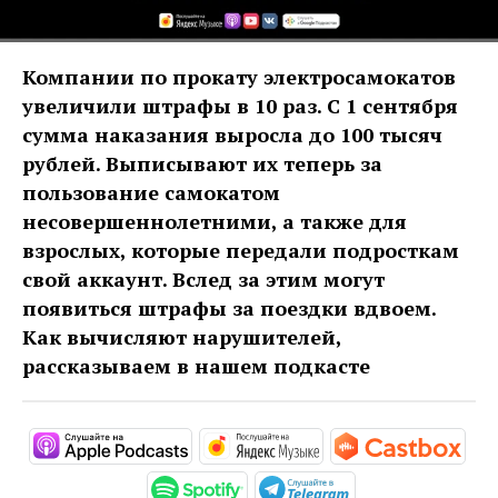
Компании по прокату электросамокатов
увеличили штрафы в 10 раз. С 1 сентября
сумма наказания выросла до 100 тысяч
рублей. Выписывают их теперь за
пользование самокатом
несовершеннолетними, а также для
взрослых, которые передали подросткам
свой аккаунт. Вслед за этим могут
появиться штрафы за поездки вдвоем.
Как вычисляют нарушителей,
рассказываем в нашем подкасте
https://podcasts.apple.com/ru/pod
https://music.yandex
htt
https://open.spotify.com/s
https://t.me/mav