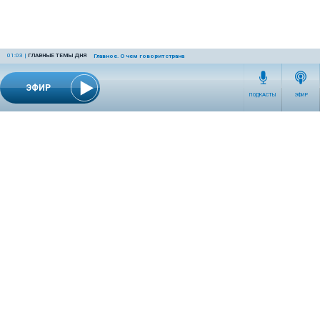
01:03
|
ГЛАВНЫЕ ТЕМЫ ДНЯ
Главное. О чем говорит страна
ЭФИР
ПОДКАСТЫ
ЭФИР
СЕТЕВОЕ ИЗДАНИЕ RADIOKP.RU ЗАРЕГИСТРИРОВАНО РОСКОМНАДЗОРОМ,
СВИДЕТЕЛЬСТВО ЭЛ № ФС77-76389 ОТ 26.07.2019 ГОДА.
УЧРЕДИТЕЛЬ И РЕДАКЦИЯ АО «ИЗДАТЕЛЬСКИЙ ДОМ «КОМСОМОЛЬСКАЯ
ПРАВДА». ГЕНЕРАЛЬНЫЙ ДИРЕКТОР: НОСОВА ОЛЕСЯ ВЯЧЕСЛАВОВНА.
ИЗДАТЕЛЬ: КОРШУНОВ ИЛЬЯ СЕРГЕЕВИЧ. ШEФ РЕДАКТОР: КУЗЬМИН ДМИТРИЙ
ВЛАДИМИРОВИЧ.
RADIOKPWEB@KP.RU
ТЕЛЕФОН РЕДАКЦИИ: +7 (495) 665-75-28 127015, Г. МОСКВА,
УЛ. НОВОДМИТРОВСКАЯ, Д.5А СТР.8 , ЭТАЖ 7
ИСКЛЮЧИТЕЛЬНЫЕ ПРАВА НА МАТЕРИАЛЫ, РАЗМЕЩЁННЫЕ В СЕТЕВОМ ИЗДАНИИ