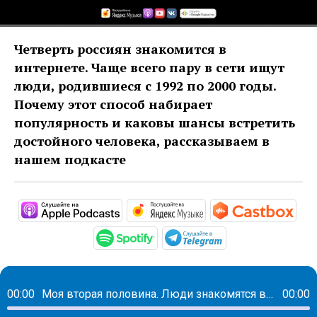
Четверть россиян знакомится в
интернете. Чаще всего пару в сети ищут
люди, родившиеся с 1992 по 2000 годы.
Почему этот способ набирает
популярность и каковы шансы встретить
достойного человека, рассказываем в
нашем подкасте
https://podcasts.apple.com/ru/pod
https://music.yandex
htt
https://open.spotify.com/s
https://t.me/mav
00:00
Моя вторая половина. Люди знакомятся в интернете для самообмана
00:00