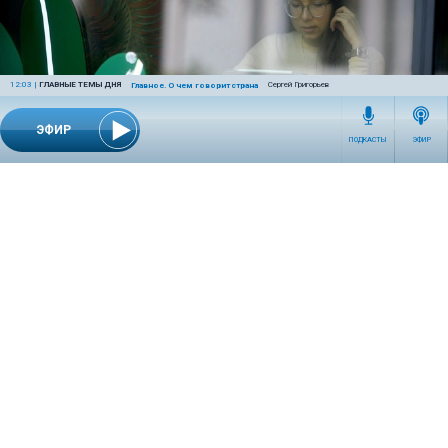
12:03
|
ГЛАВНЫЕ ТЕМЫ ДНЯ
Сергей Григорьев
Главное. О чем говорит страна
ЭФИР
ПОДКАСТЫ
ЭФИР
13:00 | 18 июня 2026
ПСИХОЛОГИЯ
Психолог предупредил об опасностях удаленной
работы
Длительная изоляция и отсутствие живого общения могут
повышать риск тревожных и депрессивных расстройств.