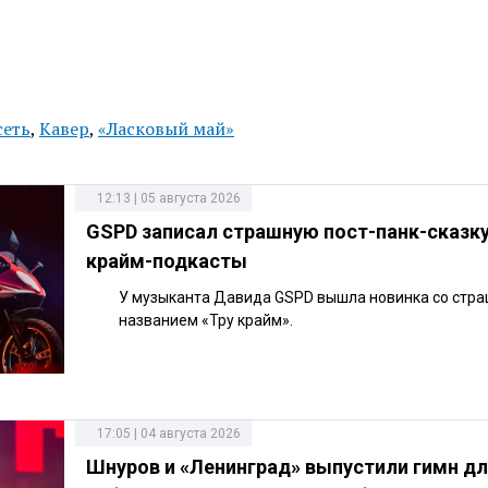
сеть
,
Кавер
,
«Ласковый май»
12:13 | 05 августа 2026
GSPD записал страшную пост-панк-сказку
крайм-подкасты
У музыканта Давида GSPD вышла новинка со стр
названием «Тру крайм».
17:05 | 04 августа 2026
Шнуров и «Ленинград» выпустили гимн дл