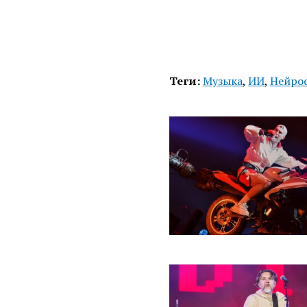
Теги:
Музыка
,
ИИ
,
Нейро