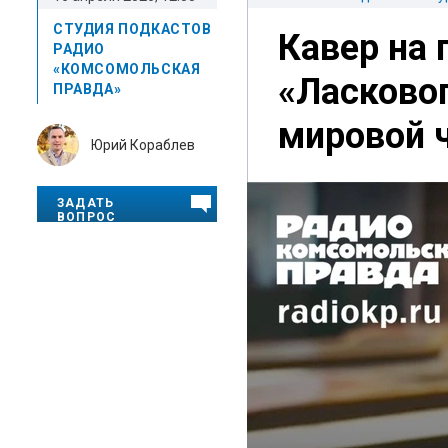
СТУДИЯ ПОДКАСТОВ
Кавер на 
РАДИО
«КОМСОМОЛЬСКАЯ
«Ласковог
ПРАВДА»
мировой 
Юрий Кораблев
ЗАДАТЬ
ВОПРОС