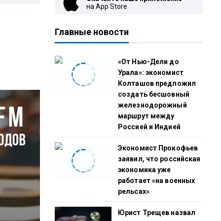
на App Store
Главные новости
«От Нью-Дели до
Урала»: экономист
Колташов предложил
создать бесшовный
железнодорожный
маршрут между
Россией и Индией
Экономист Прокофьев
заявил, что российская
экономика уже
работает «на военных
рельсах»
Юрист Трещев назвал