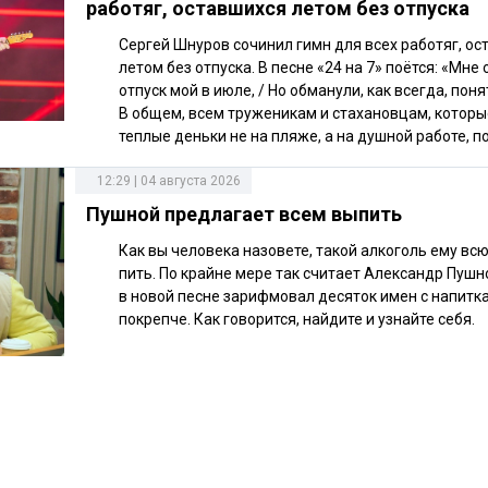
работяг, оставшихся летом без отпуска
Сергей Шнуров сочинил гимн для всех работяг, о
летом без отпуска. В песне «24 на 7» поётся: «Мне
отпуск мой в июле, / Но обманули, как всегда, поня
В общем, всем труженикам и стахановцам, котор
теплые деньки не на пляже, а на душной работе, п
12:29 | 04 августа 2026
Пушной предлагает всем выпить
Как вы человека назовете, такой алкоголь ему вс
пить. По крайне мере так считает Александр Пушн
в новой песне зарифмовал десяток имен с напитк
покрепче. Как говорится, найдите и узнайте себя.