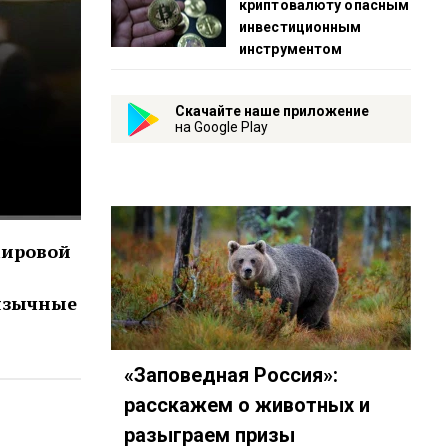
криптовалюту опасным
инвестиционным
инструментом
Скачайте наше приложение
на Google Play
мировой
оязычные
«Заповедная Россия»:
расскажем о животных и
о-комсомольская-прав…
дия-подкастов-Радио-«Комсомольская-правда»-id3294…
y.com/show/3AFMp4cw36PPm2VnjuvrNa
t.me/mavestreambot/app?startapp=rkp-studija-podkasto_471
разыграем призы