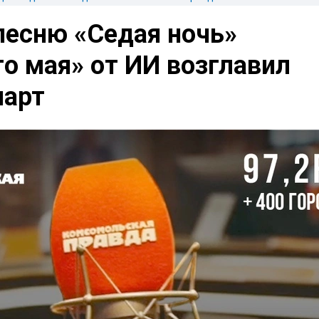
песню «Седая ночь»
о мая» от ИИ возглавил
чарт