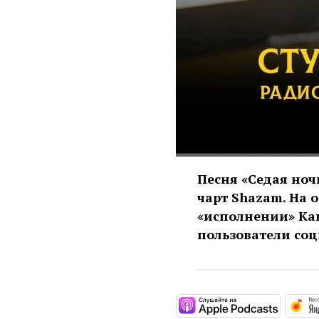
Песня «Седая ноч
чарт Shazam. На 
«исполнении» Кан
пользователи соц
https: