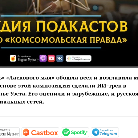
ь» «Ласкового мая» обошла всех и возглавила 
основе этой композиции сделали ИИ-трек в
ье Уэста. Его оценили и зарубежные, и русск
иальных сетей.
//podcasts.apple.com/ru/podcast/студия-подкастов-ради
https://music.yandex.ru/album/11930969
https://castbox.fm/channel/Сту
https://open.spotif
https://