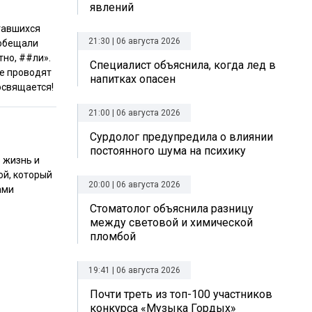
явлений
ставшихся
21:30 | 06 августа 2026
 обещали
тно, ##ли».
Специалист объяснила, когда лед в
ые проводят
напитках опасен
освящается!
21:00 | 06 августа 2026
Сурдолог предупредила о влиянии
постоянного шума на психику
ю жизнь и
ой, который
20:00 | 06 августа 2026
ами
Стоматолог объяснила разницу
между световой и химической
пломбой
19:41 | 06 августа 2026
Почти треть из топ-100 участников
конкурса «Музыка Гордых»