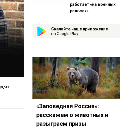
работает «на военных
рельсах»
Скачайте наше приложение
на Google Play
одят
«Заповедная Россия»:
расскажем о животных и
522
eambot/app?startapp=taktika-danuka_131
разыграем призы