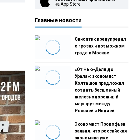
на App Store
Главные новости
Синоптик предупредил
о грозах и возможном
граде в Москве
«От Нью-Дели до
Урала»: экономист
Колташов предложил
создать бесшовный
железнодорожный
маршрут между
Россией и Индией
Экономист Прокофьев
заявил, что российская
экономика уже