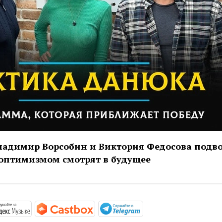
ладимир Ворсобин и Виктория Федосова подв
 оптимизмом смотрят в будущее
/podcasts.apple.com/podcast/id1669805599
https://music.yandex.ru/album/24829912
https://castbox.fm/channel/id5305
https://t.me/mavestr