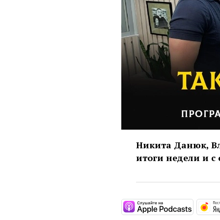
Никита Данюк, В
итоги недели и с
https:/