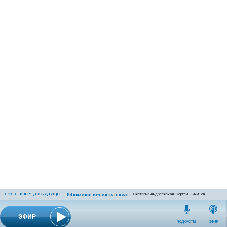
02:03
|
ВПЕРЁД В БУДУЩЕЕ
Светлана Андреевская, Сергей Никишов
ИИ выходит из-под контроля
ЭФИР
ПОДКАСТЫ
ЭФИР