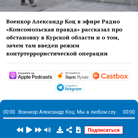
Военкор Александр Коц в эфире Радио
«Комсомольская правда» рассказал про
обстановку в Курской области и о том,
зачем там введен режим
контртеррористической операции
https://podcasts.apple.com/podcast
https://music.yandex
http
https://t.me/mavestrea
00:00
Военкор Александр Коц: Мы в любом случае выбьем ВСУ из Курской области
00:00