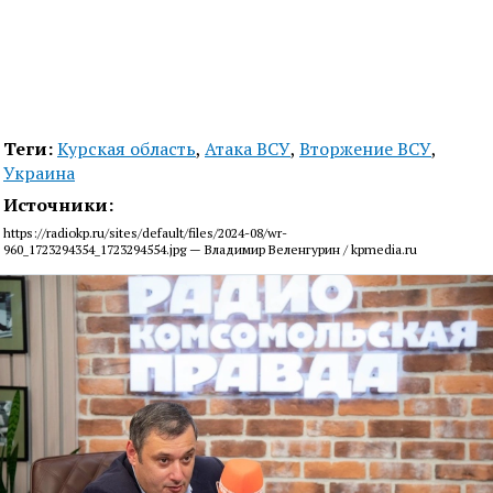
Теги:
Курская область
,
Атака ВСУ
,
Вторжение ВСУ
,
Украина
Источники:
https://radiokp.ru/sites/default/files/2024-08/wr-
960_1723294354_1723294554.jpg — Владимир Веленгурин / kpmedia.ru