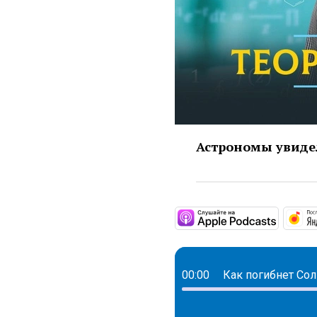
Астрономы увидел
https:/
00:00
Как погибнет Со