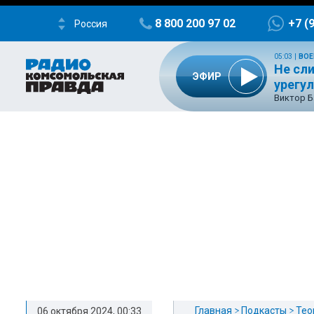
8 800 200 97 02
+7 (
Россия
05:03
|
ВОЕ
Не сл
ЭФИР
урегу
Виктор Б
Главная
Подкасты
Тео
06 октября 2024, 00:33