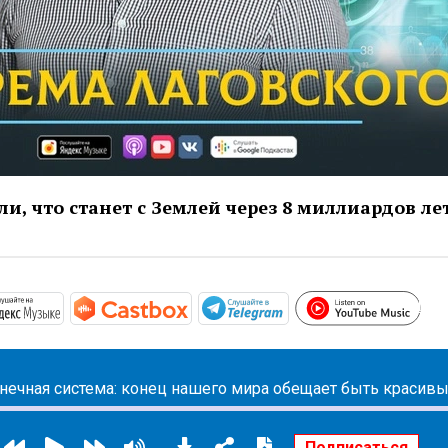
и, что станет с Землей через 8 миллиардов ле
htt
/apple.co/2rQxDfC
https://music.yandex.ru/album/7098685
https://castbox.fm/channel/id561
https://t.me/mavestr
лнечная система: конец нашего мира обещает быть красив