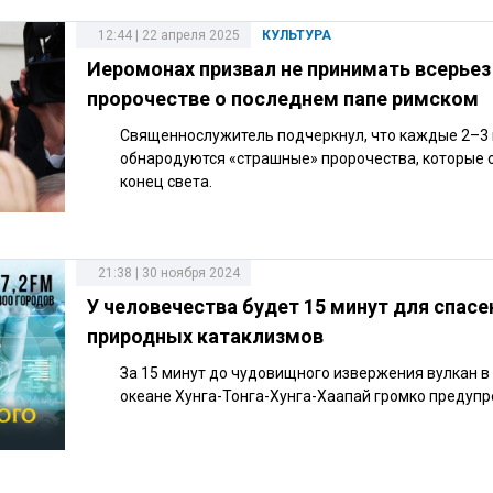
12:44 | 22 апреля 2025
КУЛЬТУРА
Иеромонах призвал не принимать всерьез
пророчестве о последнем папе римском
Священнослужитель подчеркнул, что каждые 2–3 
обнародуются «страшные» пророчества, которые
конец света.
21:38 | 30 ноября 2024
У человечества будет 15 минут для спасе
природных катаклизмов
За 15 минут до чудовищного извержения вулкан в
океане Хунга-Тонга-Хунга-Хаапай громко предупр