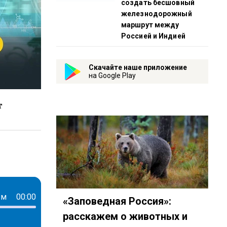
создать бесшовный
железнодорожный
маршрут между
Россией и Индией
Скачайте наше приложение
на Google Play
т
ps://www.youtube.com/playlist?list=PL9be-_-0g6vg-u5AxQC
3588?country=ru
eambot/app?startapp=rkp-teorema-lagovsko
ым
00:00
«Заповедная Россия»:
расскажем о животных и