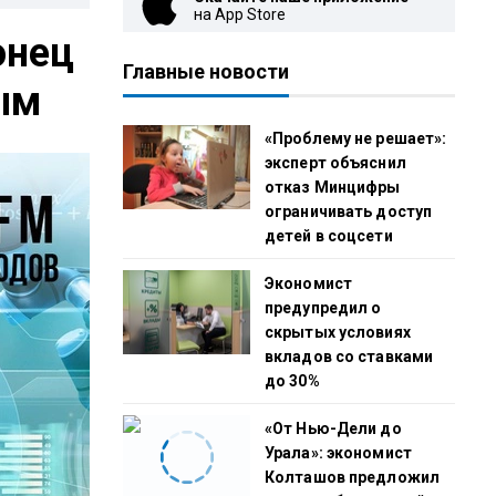
на App Store
онец
Главные новости
ым
«Проблему не решает»:
эксперт объяснил
отказ Минцифры
ограничивать доступ
детей в соцсети
Экономист
предупредил о
скрытых условиях
вкладов со ставками
до 30%
«От Нью-Дели до
Урала»: экономист
Колташов предложил