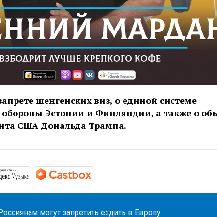
запрете шенгенских виз, о единой системе
 обороны Эстонии и Финляндии, а также о об
нта США Дональда Трампа.
//podcasts.apple.com/ru/podcast/вечерний-диван/id1495
https://music.yandex.ru/album/9703548
https://castbox.fm/channel/32285
Россиянам могут запретить ездить в Европу