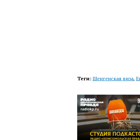
Теги:
Шенгенская виза
,
Е