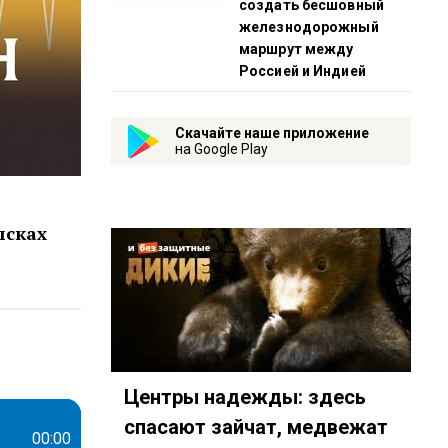
создать бесшовный
железнодорожный
маршрут между
Россией и Индией
Скачайте наше приложение
на Google Play
ысках
952264?mt=2&amp;app=…
49?country=ru
Центры надежды: здесь
спасают зайчат, медвежат
00:00