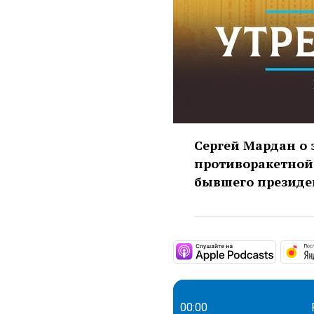
Сергей Мардан о 
противоракетной
бывшего президе
https:
00:00