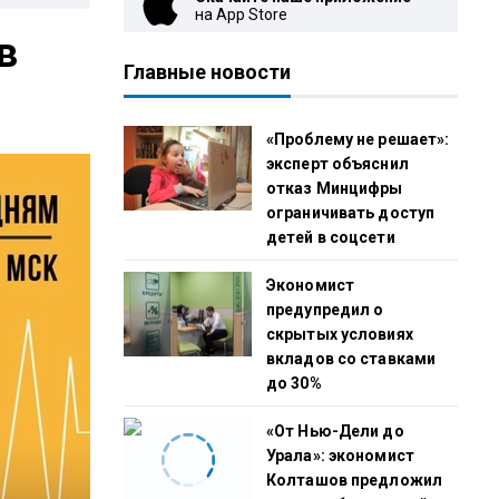
на App Store
в
Главные новости
«Проблему не решает»:
эксперт объяснил
отказ Минцифры
ограничивать доступ
детей в соцсети
Экономист
предупредил о
скрытых условиях
вкладов со ставками
до 30%
«От Нью-Дели до
Урала»: экономист
Колташов предложил