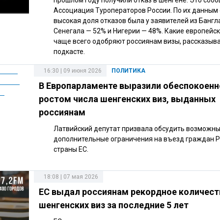
прошлом году получили отказ в шенгене. Это соо
Ассоциация Туроператоров России. По их данным
высокая доля отказов была у заявителей из Бангл
Сенегала — 52% и Нигерии — 48%. Какие европейс
чаще всего одобряют россиянам визы, рассказыв
подкасте.
16:30 | 09 июня 2026
ПОЛИТИКА
В Европарламенте выразили обеспокоенн
ростом числа шенгенских виз, выданных
россиянам
Латвийский депутат призвала обсудить возможн
дополнительные ограничения на въезд граждан Р
страны ЕС.
18:08 | 07 мая 2026
ЕС выдал россиянам рекордное количест
шенгенских виз за последние 5 лет