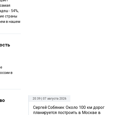
бщает
 самая
адеш - 54%,
кие страны
аем в нашем
ость
ые
оссии в
20:39 | 07 августа 2026
во
Сергей Собянин: Около 100 км дорог
планируется построить в Москве в