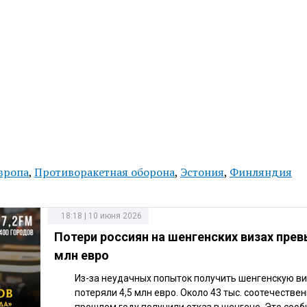
вропа
,
Противоракетная оборона
,
Эстония
,
Финляндия
18:18 | 10 июня 2026
Потери россиян на шенгенских визах прев
млн евро
Из-за неудачных попыток получить шенгенскую ви
потеряли 4,5 млн евро. Около 43 тыс. соотечестве