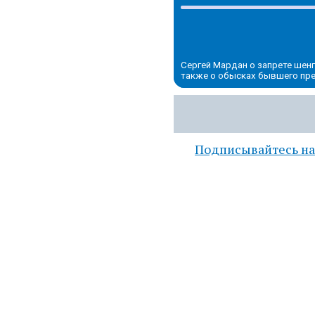
Сергей Мардан о запрете шенг
также о обысках бывшего пр
Подписывайтесь на