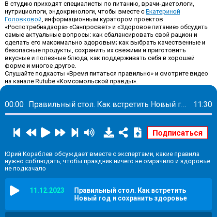
В студию приходят специалисты по питанию, врачи-диетологи,
нутрициологи, эндокринологи, чтобы вместе с
Екатериной
Головковой
, информационным куратором проектов
«Роспотребнадзора» «Санпросвет» и «Здоровое питание» обсудить
самые актуальные вопросы: как сбалансировать свой рацион и
сделать его максимально здоровым; как выбрать качественные и
безопасные продукты, сохранить их свежими и приготовить
вкусные и полезные блюда; как поддерживать себя в хорошей
форме и многое другое.
Слушайте подкасты «Время питаться правильно» и смотрите видео
на канале Rutube «Комсомольской правды».
00:00
Правильный стол. Как встретить Новый год и сохранить здоровье
11:30
Юрий Кораблев обсуждает вместе с экспертами, какие правила
нужно соблюдать, чтобы праздник ничего не омрачило и здоровье
не подкачало
11.12.2023
Правильный стол. Как встретить
Новый год и сохранить здоровье