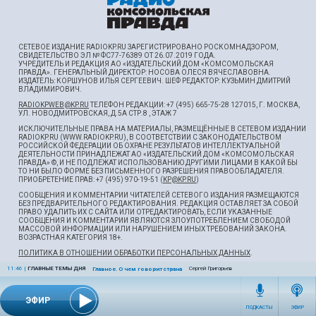
СЕТЕВОЕ ИЗДАНИЕ RADIOKP.RU ЗАРЕГИСТРИРОВАНО РОСКОМНАДЗОРОМ,
СВИДЕТЕЛЬСТВО ЭЛ № ФС77-76389 ОТ 26.07.2019 ГОДА.
УЧРЕДИТЕЛЬ И РЕДАКЦИЯ АО «ИЗДАТЕЛЬСКИЙ ДОМ «КОМСОМОЛЬСКАЯ
ПРАВДА». ГЕНЕРАЛЬНЫЙ ДИРЕКТОР: НОСОВА ОЛЕСЯ ВЯЧЕСЛАВОВНА.
ИЗДАТЕЛЬ: КОРШУНОВ ИЛЬЯ СЕРГЕЕВИЧ. ШEФ РЕДАКТОР: КУЗЬМИН ДМИТРИЙ
ВЛАДИМИРОВИЧ.
RADIOKPWEB@KP.RU
ТЕЛЕФОН РЕДАКЦИИ: +7 (495) 665-75-28 127015, Г. МОСКВА,
УЛ. НОВОДМИТРОВСКАЯ, Д.5А СТР.8 , ЭТАЖ 7
ИСКЛЮЧИТЕЛЬНЫЕ ПРАВА НА МАТЕРИАЛЫ, РАЗМЕЩЁННЫЕ В СЕТЕВОМ ИЗДАНИИ
RADIOKP.RU (WWW.RADIOKP.RU), В СООТВЕТСТВИИ С ЗАКОНОДАТЕЛЬСТВОМ
РОССИЙСКОЙ ФЕДЕРАЦИИ ОБ ОХРАНЕ РЕЗУЛЬТАТОВ ИНТЕЛЛЕКТУАЛЬНОЙ
ДЕЯТЕЛЬНОСТИ ПРИНАДЛЕЖАТ АО «ИЗДАТЕЛЬСКИЙ ДОМ «КОМСОМОЛЬСКАЯ
ПРАВДА» ©, И НЕ ПОДЛЕЖАТ ИСПОЛЬЗОВАНИЮ ДРУГИМИ ЛИЦАМИ В КАКОЙ БЫ
ТО НИ БЫЛО ФОРМЕ БЕЗ ПИСЬМЕННОГО РАЗРЕШЕНИЯ ПРАВООБЛАДАТЕЛЯ.
ПРИОБРЕТЕНИЕ ПРАВ: +7 (495) 970-19-51 (
KP@KP.RU
)
СООБЩЕНИЯ И КОММЕНТАРИИ ЧИТАТЕЛЕЙ СЕТЕВОГО ИЗДАНИЯ РАЗМЕЩАЮТСЯ
БЕЗ ПРЕДВАРИТЕЛЬНОГО РЕДАКТИРОВАНИЯ. РЕДАКЦИЯ ОСТАВЛЯЕТ ЗА СОБОЙ
ПРАВО УДАЛИТЬ ИХ С САЙТА ИЛИ ОТРЕДАКТИРОВАТЬ, ЕСЛИ УКАЗАННЫЕ
СООБЩЕНИЯ И КОММЕНТАРИИ ЯВЛЯЮТСЯ ЗЛОУПОТРЕБЛЕНИЕМ СВОБОДОЙ
МАССОВОЙ ИНФОРМАЦИИ ИЛИ НАРУШЕНИЕМ ИНЫХ ТРЕБОВАНИЙ ЗАКОНА.
ВОЗРАСТНАЯ КАТЕГОРИЯ 18+.
ПОЛИТИКА В ОТНОШЕНИИ ОБРАБОТКИ ПЕРСОНАЛЬНЫХ ДАННЫХ
.
11:46
|
ГЛАВНЫЕ ТЕМЫ ДНЯ
Сергей Григорьев
Главное. О чем говорит страна
ЭФИР
ПОДКАСТЫ
ЭФИР