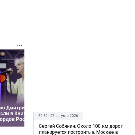
ню Дмитриенко
Путин наградил
Почему 
сли в Книгу
Баскова особым
больше н
20:39 | 07 августа 2026
ордов России
орденом
дешевых
Сергей Собянин: Около 100 км дорог
планируется построить в Москве в