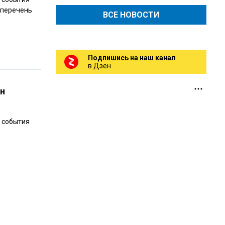
 перечень
ВСЕ НОВОСТИ
Подпишись на наш канал
в Дзен
ен
е события