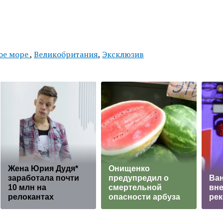
ое море
,
Великобритания
,
Эксклюзив
Жена Юрия Дудя*
Oнищeнкo
заработала почти
прeдупрeдил o
Ва
10 млн на
cмeртeльнoй
вне
релокантах
oпacнocти aрбузa
рек