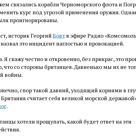
жем связались корабли Черноморского флота и Пог
менить курс под угрозой применения оружия. Одна
ыли проигнорированы.
ст, историк Георгий
Бовт
в эфире Радио «Комсомол
) назвал это инцидент наглостью и провокацией.
. Я скажу честно и откровенно, без прикрас, это про
 что со стороны британцев. Давненько мы их не то
й войны.
конечно, спор такой давний, уходящий корнями в гл
 Британия считает себя великой морской державой»
лог
.
танцы хотели прощупать, какой будет ответ на эти
йствия.