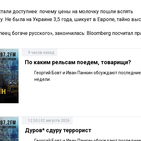
стали доступнее: почему цены на молочку пошли вспять
: Не была на Украине 3,5 года, шикует в Европе, тайно выс
еец богаче русского», закончилась: Bloomberg посчитал пр
9 часов назад
По каким рельсам поедем, товарищи?
Георгий Бовт и Иван Панкин обсуждают последни
недели.
12:53 | 02 августа 2026
Дуров* сдуру террорист
Георгий Бовт и Иван Панкин обсуждают последни