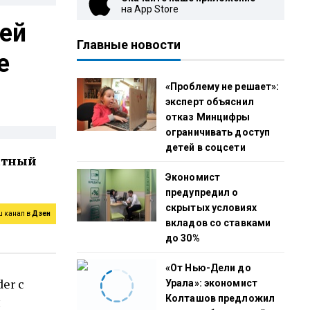
на App Store
ией
Главные новости
е
«Проблему не решает»:
эксперт объяснил
отказ Минцифры
ограничивать доступ
детей в соцсети
атный
Экономист
предупредил о
скрытых условиях
ш канал в
Дзен
вкладов со ставками
до 30%
«От Нью-Дели до
er с
Урала»: экономист
Колташов предложил
и