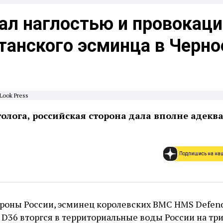
ал наглостью и провокац
танского эсминца в Черно
Look Press
лога, российская сторона дала вполне адекв
Подпишись на на
оны России, эсминец королевских ВМС HMS Defend
D36 вторгся в территориальные воды России на тр