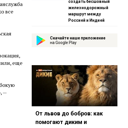
создать бесшовный
ранслужба
железнодорожный
ко все
маршрут между
Россией и Индией
ьская
Скачайте наше приложение
на Google Play
вокация,
пили, еще
убокую
, —
От львов до бобров: как
помогают диким и