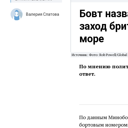
Бовт назв
Валерия Слатова
заход бри
море
Источник: Фото: Rob Powell/Global 
По мнению полито
ответ.
По данным Минобор
бортовым номером 