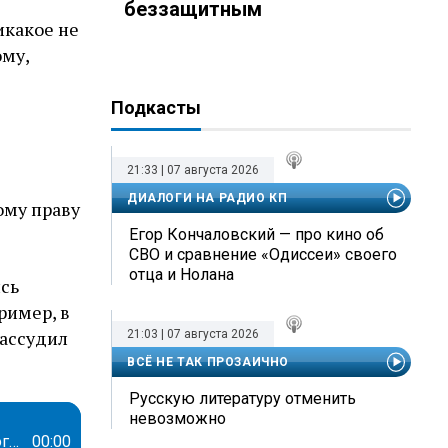
беззащитным
икакое не
ому,
Подкасты
21:33 | 07 августа 2026
ДИАЛОГИ НА РАДИО КП
ому праву
Егор Кончаловский — про кино об
СВО и сравнение «Одиссеи» своего
отца и Нолана
ись
ример, в
рассудил
21:03 | 07 августа 2026
ВСЁ НЕ ТАК ПРОЗАИЧНО
Русскую литературу отменить
невозможно
Георгий Бовт - про принудительную вакцинацию: Наш человек без волшебного пенделя ничего делать не будет
00:00