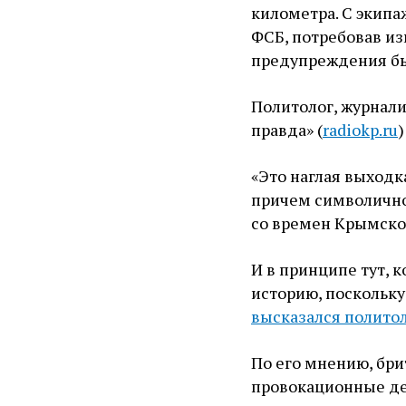
километра. С экипа
ФСБ, потребовав из
предупреждения б
Политолог, журнали
правда» (
radiokp.ru
«Это наглая выходка
причем символично,
со времен Крымско
И в принципе тут, 
историю, поскольку
высказался полито
По его мнению, бри
провокационные де