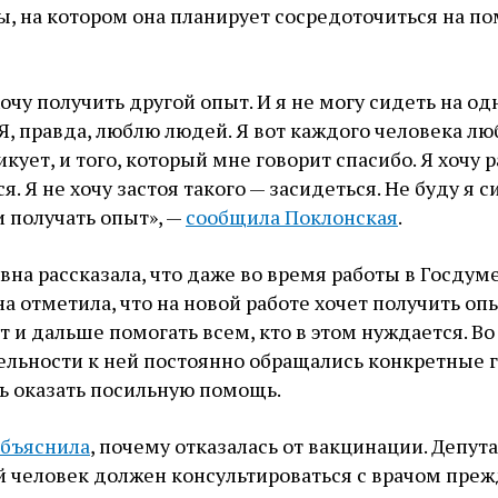
ы, на котором она планирует сосредоточиться на п
хочу получить другой опыт. И я не могу сидеть на о
Я, правда, люблю людей. Я вот каждого человека лю
икует, и того, который мне говорит спасибо. Я хочу р
я. Я не хочу застоя такого — засидеться. Не буду я с
и получать опыт», —
сообщила Поклонская
.
на рассказала, что даже во время работы в Госдум
а отметила, что на новой работе хочет получить опы
 и дальше помогать всем, кто в этом нуждается. Во
ельности к ней постоянно обращались конкретные 
сь оказать посильную помощь.
объяснила
, почему отказалась от вакцинации. Депут
й человек должен консультироваться с врачом преж