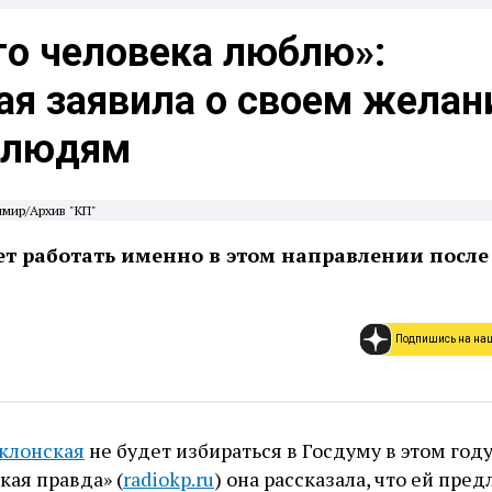
го человека люблю»:
ая заявила о своем желан
 людям
имир/Архив "КП"
т работать именно в этом направлении после
Подпишись на на
клонская
не будет избираться в Госдуму в этом году
ая правда» (
radiokp.ru
) она рассказала, что ей пре