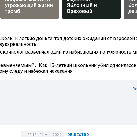
угрожающий жизни
Яблочный и
бол
тромб
Ореховый
де
школы и легкие деньги: топ детских ожиданий от взрослой 
овую реальность
докринолог развенчал один из набирающих популярность 
невменяемым?»: Как 15-летний школьник убил одноклассн
ому следу и избежал наказания
Вс
22:18 | 21 мая 2024
ОБЩЕСТВО