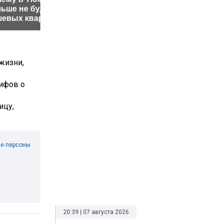
ьше не будет
журналистку из-за
срока: ч
шевых квартир
приветствия
произош
жизни,
мифов о
ицу,
е персоны
20:39 | 07 августа 2026