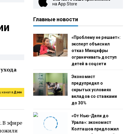
на App Store
Главные новости
ии
«Проблему не решает»:
эксперт объяснил
отказ Минцифры
ограничивать доступ
детей в соцсети
 ухода
Экономист
предупредил о
скрытых условиях
ш канал в
Дзен
вкладов со ставками
до 30%
«От Нью-Дели до
. В эфире
Урала»: экономист
Колташов предложил
дложили