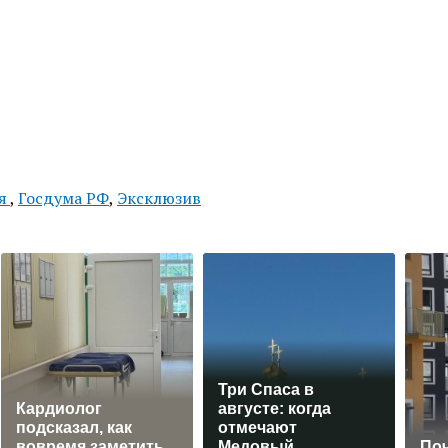
ая
,
Госдума РФ
,
Эксклюзив
Три Спаса в
Кардиолог
августе: когда
подсказал, как
отмечают
вовремя заметить
Медовый,
По