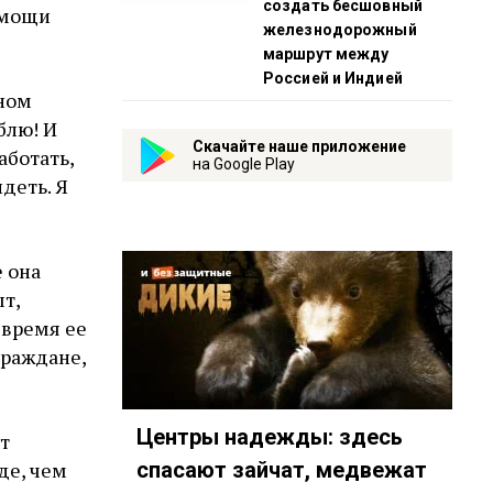
создать бесшовный
омощи
железнодорожный
маршрут между
Россией и Индией
дном
блю! И
Скачайте наше приложение
аботать,
на Google Play
идеть. Я
е она
т,
 время ее
граждане,
Центры надежды: здесь
ат
де, чем
спасают зайчат, медвежат