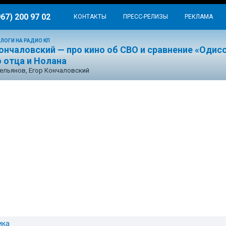
967) 200 97 02
КОНТАКТЫ
ПРЕСС-РЕЛИЗЫ
РЕКЛАМА
ЛОГИ НА РАДИО КП
ончаловский — про кино об СВО и сравнение «Одис
 отца и Нолана
ельянов, Егор Кончаловский
ика