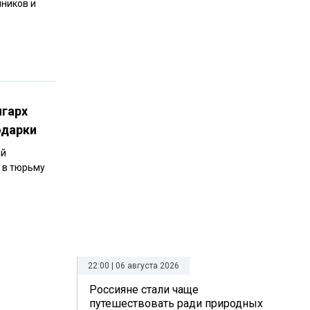
ников и
игарх
одарки
ий
 в тюрьму
22:00 | 06 августа 2026
Россияне стали чаще
путешествовать ради природных