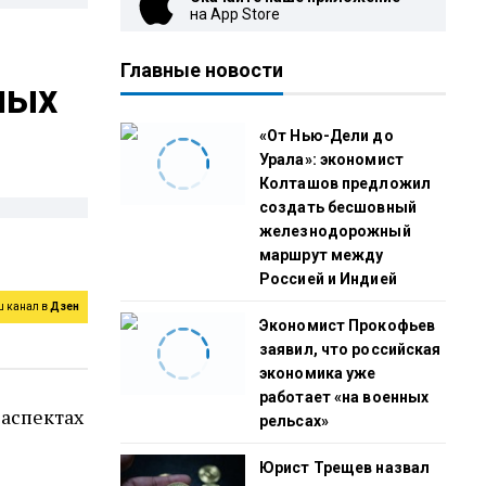
на App Store
Главные новости
ных
«От Нью-Дели до
Урала»: экономист
Колташов предложил
создать бесшовный
железнодорожный
маршрут между
Россией и Индией
ш канал в
Дзен
Экономист Прокофьев
заявил, что российская
экономика уже
работает «на военных
 аспектах
рельсах»
Юрист Трещев назвал