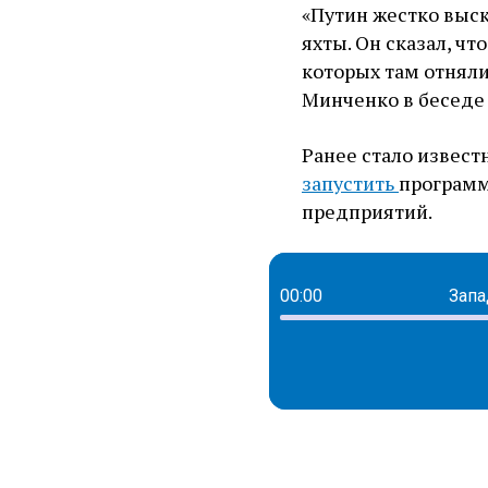
«Путин жестко выска
яхты. Он сказал, ч
которых там отняли
Минченко в беседе 
Ранее стало извест
запустить
программ
предприятий.
00:00
Запа