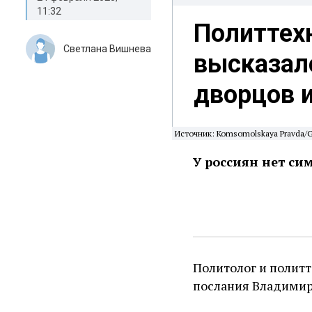
11:32
Политтех
Светлана Вишнева
высказал
дворцов и
Источник: Komsomolskaya Pravda/Gl
У россиян нет си
Политолог и политт
послания Владимир