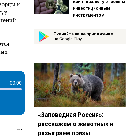
криптовалюту опасным
дворцы и
инвестиционным
, у
инструментом
вгений
Скачайте наше приложение
на Google Play
ются
ных
00:00
«Заповедная Россия»:
расскажем о животных и
разыграем призы