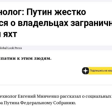
нолог: Путин жестко
ся о владельцах загранич
 яхт
obal Look Press
мпатии к этим людям.
Подпишись на на
ехнолог Евгений Минченко рассказал о социальных
а Путина Федеральному Собранию.