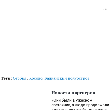
Теги:
Сербия
,
Косово
,
Балканский полуостров
Новости партнеров
«Они были в ужасном
состоянии, а люди продолжали
кидать в них хлеб»: москвичи