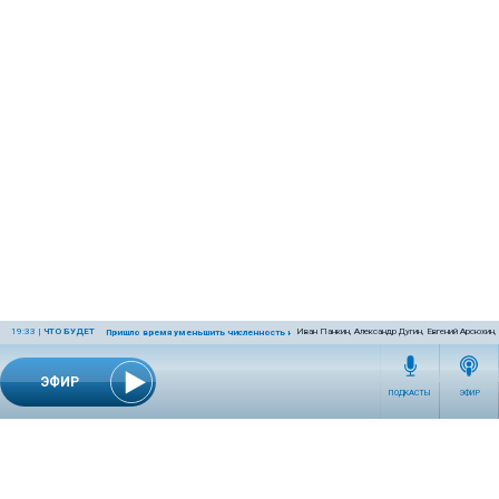
19:33
|
ЧТО БУДЕТ
Иван Панкин, Александр Дугин, Евгений Арсюхин
Пришло время уменьшить численность населения Земли
ЭФИР
ПОДКАСТЫ
ЭФИР