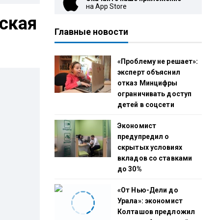
на App Store
нская
Главные новости
«Проблему не решает»:
эксперт объяснил
отказ Минцифры
ограничивать доступ
детей в соцсети
Экономист
предупредил о
скрытых условиях
вкладов со ставками
до 30%
«От Нью-Дели до
Урала»: экономист
Колташов предложил