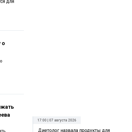
тся для
 о
го
ржать
еева
17:00 | 07 августа 2026
Диетолог назвала продукты для
ать