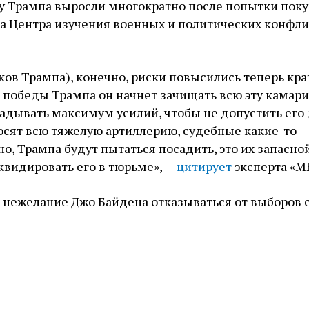
 у Трампа выросли многократно после попытки пок
ва Центра изучения военных и политических конфл
ков Трампа), конечно, риски повысились теперь кра
е победы Трампа он начнет зачищать всю эту камар
адывать максимум усилий, чтобы не допустить его
осят всю тяжелую артиллерию, судебные какие-то
о, Трампа будут пытаться посадить, это их запасной
иквидировать его в тюрьме», —
цитирует
эксперта «М
нежелание Джо Байдена отказываться от выборов с