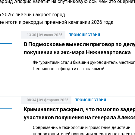
тероид Апофис налетит на спутниковую ось: чем это оберне
 2026: ливень накроет город
ые итоги и рекорды приемной кампании 2026 года
13:30 | 09 июля 2026
ПРОИСШЕСТВИЯ
В Подмосковье вынесли приговор по делу
покушении на экс-мэра Нижневартовска
Фигурантами стали бывший руководитель местно
Пенсионного фонда и его знакомый.
08:34 | 09 февраля 2026
ПРОИСШЕСТВИЯ
Криминалист раскрыл, что помогло заде
участников покушения на генерала Алекс
Современные технологии и грамотные действий
правоохранителей позволили оперативно задерж