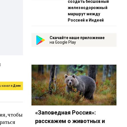
создать бесшовный
железнодорожный
маршрут между
Россией и Индией
Скачайте наше приложение
на Google Play
и
ш канал в
Дзен
«Заповедная Россия»:
ия, чтобы
расскажем о животных и
раться