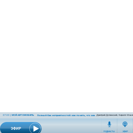
07:03
|
МОЙ АВТОМОБИЛЬ
Дмитрий Делинский, Кирилл Манж
Полный бак неприятностей: как понять, что вам залили плохой бензин и что 
ЭФИР
ПОДКАСТЫ
ЭФИР