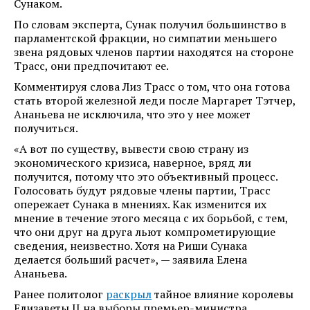
Сунаком.
По словам эксперта, Сунак получил большинство в
парламентской фракции, но симпатии меньшего
звена рядовых членов партии находятся на стороне
Трасс, они предпочитают ее.
Комментируя слова Лиз Трасс о том, что она готова
стать второй железной леди после Маргарет Тэтчер,
Ананьева не исключила, что это у нее может
получиться.
«А вот по существу, вывести свою страну из
экономического кризиса, наверное, вряд ли
получится, потому что это объективный процесс.
Голосовать будут рядовые члены партии, Трасс
опережает Сунака в мнениях. Как изменится их
мнение в течение этого месяца с их борьбой, с тем,
что они друг на друга льют компрометирующие
сведения, неизвестно. Хотя на Риши Сунака
делается больший расчет», — заявила Елена
Ананьева.
Ранее политолог
раскрыл
тайное влияние королевы
Елизаветы II на выборы премьер-министра.