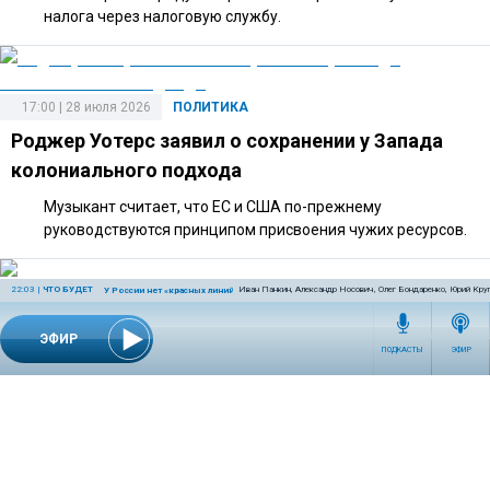
налога через налоговую службу.
17:00 | 28 июля 2026
ПОЛИТИКА
Роджер Уотерс заявил о сохранении у Запада
колониального подхода
Музыкант считает, что ЕС и США по-прежнему
руководствуются принципом присвоения чужих ресурсов.
22:03
|
ЧТО БУДЕТ
Иван Панкин, Александр Носович, Олег Бондаренко, Юрий Кру
У России нет «красных линий»
14:30 | 28 июля 2026
ПОЛИТИКА
ЭФИР
«Будет очень сложно сдерживать протест»:
ПОДКАСТЫ
ЭФИР
политолог о разговоре Путина и Пашиняна
Ограничения для армянских экспортеров усиливают
социальные риски, а курс на вступление в ЕС осложняет
отношения Еревана с Москвой.