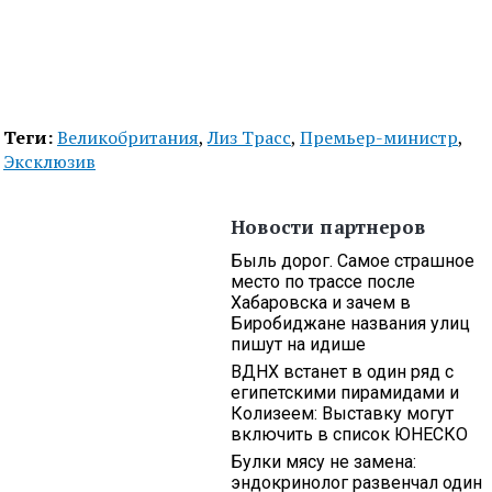
Теги:
Великобритания
,
Лиз Трасс
,
Премьер-министр
,
Эксклюзив
Новости партнеров
Быль дорог. Самое страшное
место по трассе после
Хабаровска и зачем в
Биробиджане названия улиц
пишут на идише
ВДНХ встанет в один ряд с
египетскими пирамидами и
Колизеем: Выставку могут
включить в список ЮНЕСКО
Булки мясу не замена:
эндокринолог развенчал один