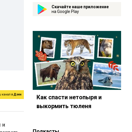
Скачайте наше приложение
на Google Play
ш канал в
Дзен
Как спасти нетопыря и
выкормить тюленя
 и
Подкасты