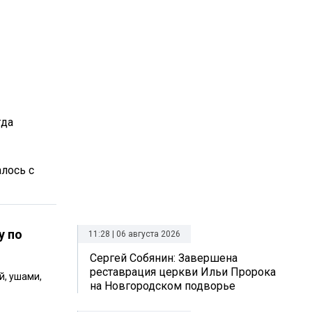
гда
алось с
у по
11:28 | 06 августа 2026
Сергей Собянин: Завершена
реставрация церкви Ильи Пророка
й, ушами,
на Новгородском подворье