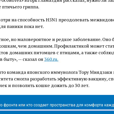
Росбиотех» Игорь Гламаздин рассказал, нужно ли з
 птичьего гриппа.
мотря на способность H5N1 преодолевать межвидов
для паники пока нет.
ное, но маловероятное и редкое заболевание. Оно
кошкам, чем домашним. Профилактикой может ста
ктов домашних питомцев с птицами, а также соблю
в быту», — сказал он
360.ru.
 что команда японского иммунолога Тору Миядзаки 
итета смогла разработать эффективную вакцину, с
чек и позволить кошке дожить до 30 лет.