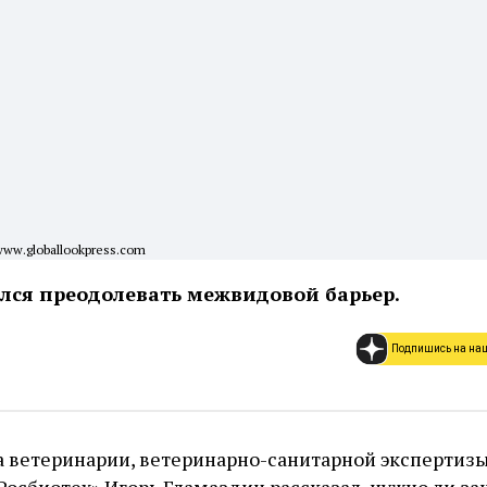
www.globallookpress.com
лся преодолевать межвидовой барьер.
Подпишись на на
а ветеринарии, ветеринарно-санитарной экспертизы