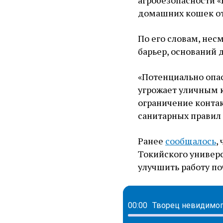
агробезопасности «
домашних кошек от
По его словам, нес
барьер, оснований 
«Потенциально опас
угрожает уличным 
ограничение конта
санитарных правил 
Ранее
сообщалось
,
Токийского универс
улучшить работу по
00:00