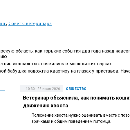
ипп
,
Советы ветеринара
рскую область: как горькие события два года назад навсе
мию
летние «кашалоты» появились в московских парках
ой бабушка подожгла квартиру на глазах у приставов: Нач
10:30 | 23 июля 2026
ОБЩЕСТВО
Ветеринар объяснила, как понимать кошк
движению хвоста
Положение хвоста нужно оценивать вместе с позо
зрачками и общим поведением питомца.