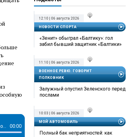
ащищать
12:10 | 06 августа 2026
ой
НОВОСТИ СПОРТА
«Зенит» обыграл «Балтику»: гол
забил бывший защитник «Балтики»
 больше
ть
дение
11:10 | 06 августа 2026
ВОЕННОЕ РЕВЮ. ГОВОРИТ
ПОЛКОВНИК
из
Залужный опустил Зеленского перед
пособную
послами
10:03 | 06 августа 2026
МОЙ АВТОМОБИЛЬ
Творец невидимого фронта или кто создает пространства для комфорта каждого сотрудника: история Елены Савченко
00:00
Полный бак неприятностей: как