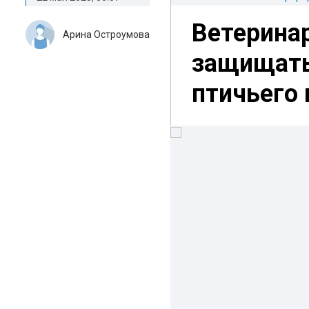
Ветеринар
Арина Остроумова
защищать
птичьего 