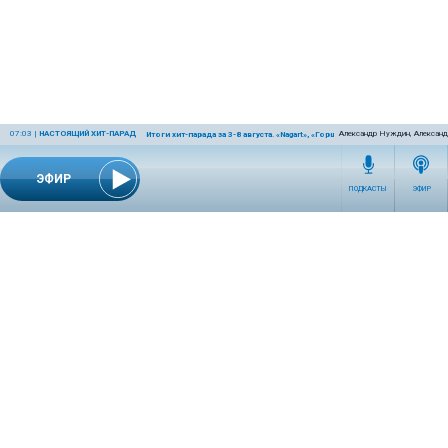
07:03
|
НАСТОЯЩИЙ ХИТ-ПАРАД
Александр Нуждин, Александ
Итоги хит-парада за 3-8 августа. «Nagart», «Горшенёв» и «Крематорий»
ЭФИР
ПОДКАСТЫ
ЭФИР
СЕТЕВОЕ ИЗДАНИЕ RADIOKP.RU ЗАРЕГИСТРИРОВАНО РОСКОМНАДЗОРОМ,
СВИДЕТЕЛЬСТВО ЭЛ № ФС77-76389 ОТ 26.07.2019 ГОДА.
УЧРЕДИТЕЛЬ И РЕДАКЦИЯ АО «ИЗДАТЕЛЬСКИЙ ДОМ «КОМСОМОЛЬСКАЯ
ПРАВДА». ГЕНЕРАЛЬНЫЙ ДИРЕКТОР: НОСОВА ОЛЕСЯ ВЯЧЕСЛАВОВНА.
ИЗДАТЕЛЬ: КОРШУНОВ ИЛЬЯ СЕРГЕЕВИЧ. ШEФ РЕДАКТОР: КУЗЬМИН ДМИТРИЙ
ВЛАДИМИРОВИЧ.