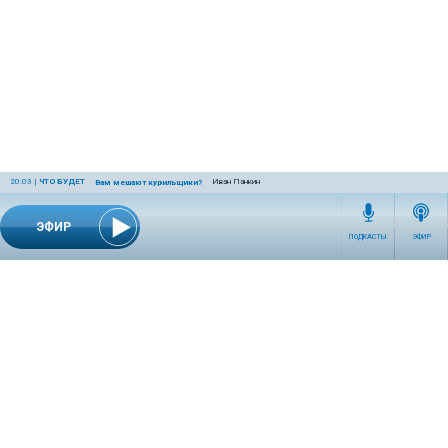
20:03
|
ЧТО БУДЕТ
Иван Панкин
Вам мешают курильщики?
ЭФИР
ПОДКАСТЫ
ЭФИР
СЕТЕВОЕ ИЗДАНИЕ RADIOKP.RU ЗАРЕГИСТРИРОВАНО РОСКОМНАДЗОРОМ,
СВИДЕТЕЛЬСТВО ЭЛ № ФС77-76389 ОТ 26.07.2019 ГОДА.