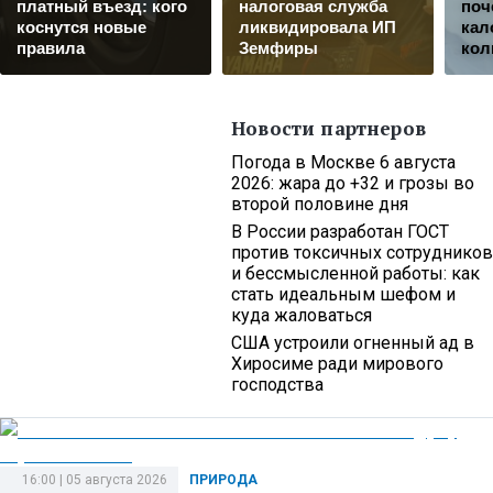
платный въезд: кого
налоговая служба
поч
коснутся новые
ликвидировала ИП
кал
правила
Земфиры
кол
Новости партнеров
Погода в Москве 6 августа
2026: жара до +32 и грозы во
второй половине дня
В России разработан ГОСТ
против токсичных сотрудников
и бессмысленной работы: как
стать идеальным шефом и
куда жаловаться
США устроили огненный ад в
Хиросиме ради мирового
господства
16:00 | 05 августа 2026
ПРИРОДА