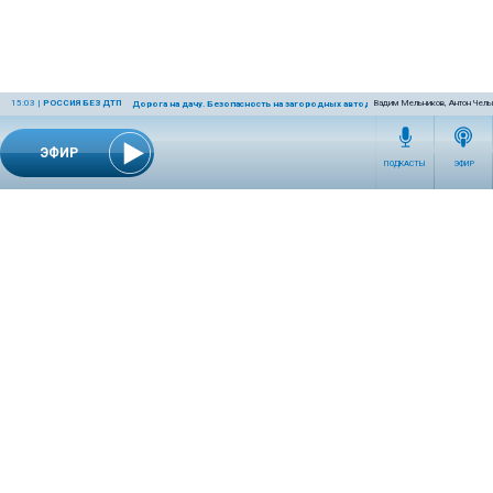
15:03
|
РОССИЯ БЕЗ ДТП
Вадим Мельников, Антон Чел
Дорога на дачу. Безопасность на загородных автодорогах
ЭФИР
ПОДКАСТЫ
ЭФИР
СЕТЕВОЕ ИЗДАНИЕ RADIOKP.RU ЗАРЕГИСТРИРОВАНО РОСКОМНАДЗОРОМ,
СВИДЕТЕЛЬСТВО ЭЛ № ФС77-76389 ОТ 26.07.2019 ГОДА.