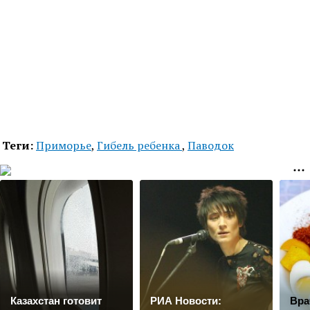
Теги:
Приморье
,
Гибель ребенка
,
Паводок
Казахстан готовит
РИА Новости:
Вра