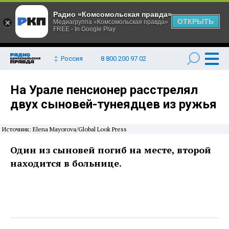
Радио «Комсомольская правда»
ОТКРЫТЬ
Медиагруппа «Комсомольская правда»
FREE - In Google Play
Россия
8 800 200 97 02
На Урале пенсионер расстрелял
двух сыновей-тунеядцев из ружья
Источник: Elena Mayorova/Global Look Press
Один из сыновей погиб на месте, второй
находится в больнице.