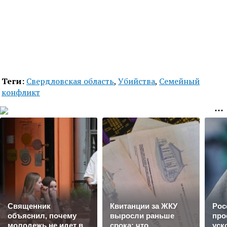
Теги:
Свердловская область
,
Убийства
,
Семейный
конфликт
Cвященник
Квитанции за ЖКУ
Рос
объяснил, почему
выросли раньше
про
молодежь не идет в
срока: что
уск