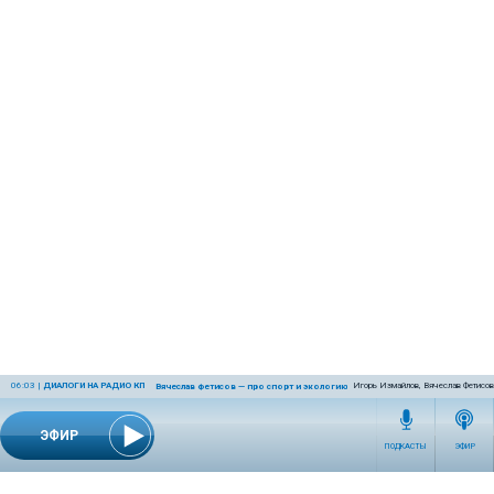
06:03
|
ДИАЛОГИ НА РАДИО КП
Игорь Измайлов, Вячеслав Фетисов
Вячеслав Фетисов — про спорт и экологию
ЭФИР
ПОДКАСТЫ
ЭФИР