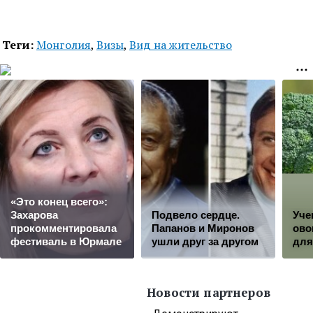
Теги:
Монголия
,
Визы
,
Вид на жительство
«Это конец всего»:
Захарова
Подвело сердце.
Уче
прокомментировала
Папанов и Миронов
ово
фестиваль в Юрмале
ушли друг за другом
для
Новости партнеров