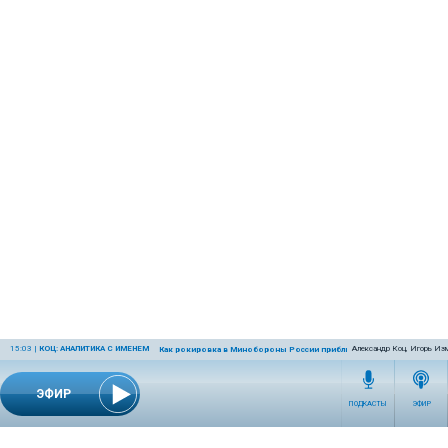
15:03
|
КОЦ: АНАЛИТИКА С ИМЕНЕМ
Александр Коц, Игорь Из
Как рокировка в Минобороны России приблизит победу
ЭФИР
ПОДКАСТЫ
ЭФИР