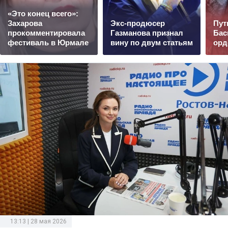
«Это конец всего»:
Захарова
Экс-продюсер
Пут
прокомментировала
Газманова признал
Бас
фестиваль в Юрмале
вину по двум статьям
орд
13:13 | 28 мая 2026