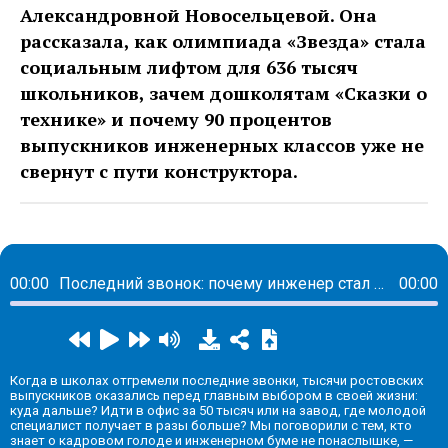
Александровной Новосельцевой. Она
рассказала, как олимпиада «Звезда» стала
социальным лифтом для 636 тысяч
школьников, зачем дошколятам «Сказки о
технике» и почему 90 процентов
выпускников инженерных классов уже не
свернут с пути конструктора.
00:00
Последний звонок: почему инженер стал престижнее юриста?
00:00
Когда в школах отгремели последние звонки, тысячи ростовских
выпускников оказались перед главным выбором в своей жизни:
куда дальше? Идти в офис за 50 тысяч или на завод, где молодой
специалист получает в разы больше? Мы поговорили с тем, кто
знает о кадровом голоде и инженерном буме не понаслышке, —