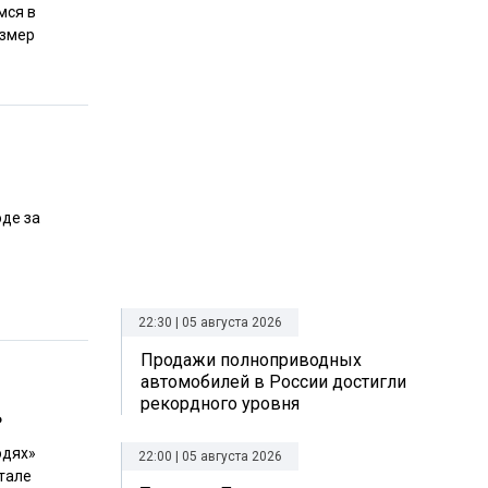
мся в
азмер
оде за
22:30 | 05 августа 2026
Продажи полноприводных
автомобилей в России достигли
рекордного уровня
ь
юдях»
22:00 | 05 августа 2026
тале