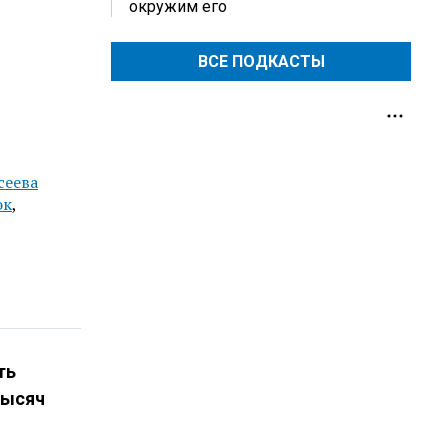
окружим его
ВСЕ ПОДКАСТЫ
сеева
эк
,
ть
тысяч