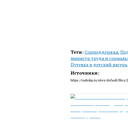
Теги:
Соцподдержка
,
Под
министр труда и социаль
Путевка в детский лагер
Источники:
https://radiokp.ru/sites/default/fil