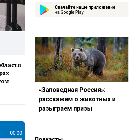
Скачайте наше приложение
на Google Play
области
рах
гом
«Заповедная Россия»:
расскажем о животных и
разыграем призы
00:00
Подкасты