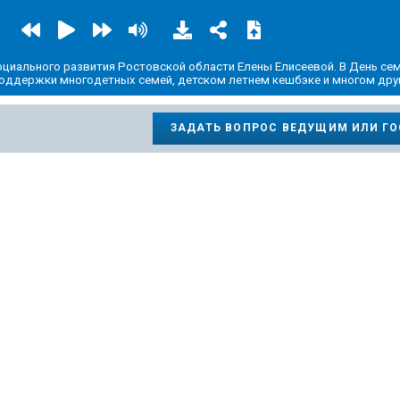
оциального развития Ростовской области Елены Елисеевой. В День се
поддержки многодетных семей, детском летнем кешбэке и многом дру
ЗАДАТЬ ВОПРОС ВЕДУЩИМ ИЛИ Г