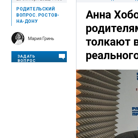
РОДИТЕЛЬСКИЙ
Анна Хобо
ВОПРОС. РОСТОВ-
НА-ДОНУ
родителям
толкают 
Мария Гринь
реальног
ЗАДАТЬ
ВОПРОС