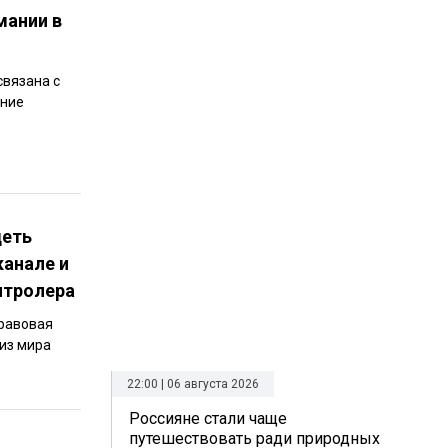
мании в
связана с
ение
деть
канале и
нтролера
Правовая
 из мира
22:00 | 06 августа 2026
Россияне стали чаще
путешествовать ради природных