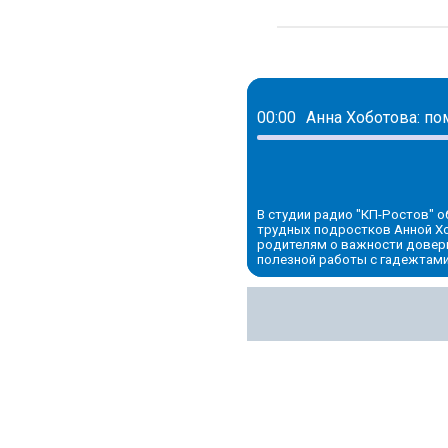
00:00
В студии радио "КП-Ростов" 
трудных подростков Анной Хо
родителям о важности довер
полезной работы с гадежтами 