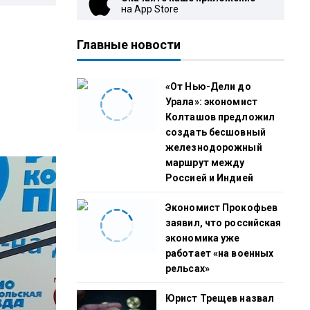
на App Store
Главные новости
«От Нью-Дели до
Урала»: экономист
Колташов предложил
создать бесшовный
железнодорожный
маршрут между
Россией и Индией
Экономист Прокофьев
заявил, что российская
экономика уже
работает «на военных
рельсах»
Юрист Трещев назвал