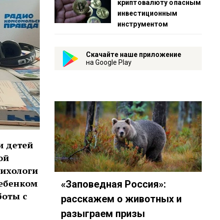
криптовалюту опасным
инвестиционным
инструментом
Скачайте наше приложение
на Google Play
и детей
ой
сихологи
ребенком
«Заповедная Россия»:
боты с
расскажем о животных и
разыграем призы