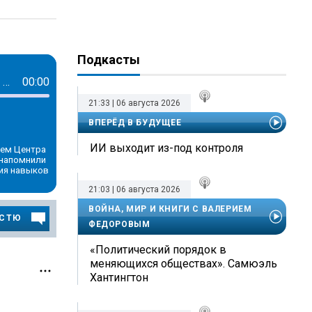
Подкасты
Анна Хоботова: помогаем детям и родителям понять, какие чувства толкают в виртуальный мир взамен реального
00:00
21:33 | 06 августа 2026
ВПЕРЁД В БУДУЩЕЕ
ИИ выходит из-под контроля
лем Центра
 напомнили
ия навыков
21:03 | 06 августа 2026
ВОЙНА, МИР И КНИГИ С ВАЛЕРИЕМ
ОСТЮ
ФЕДОРОВЫМ
«Политический порядок в
меняющихся обществах». Самюэль
Хантингтон