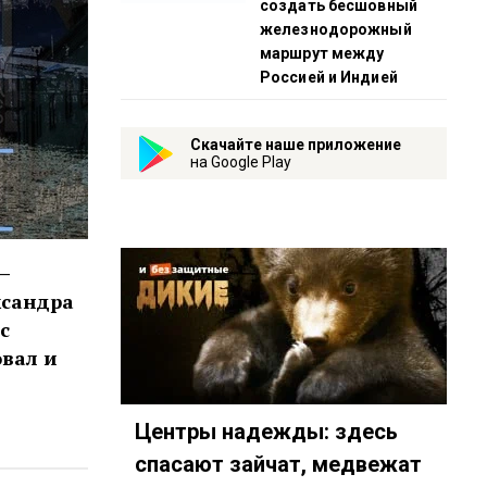
создать бесшовный
железнодорожный
маршрут между
Россией и Индией
Скачайте наше приложение
на Google Play
–
ксандра
с
овал и
Центры надежды: здесь
спасают зайчат, медвежат