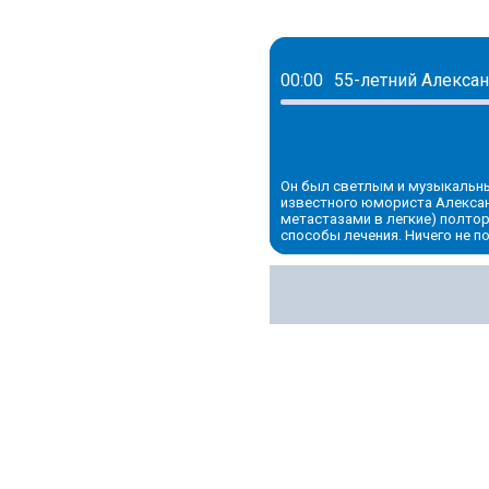
00:00
Он был светлым и музыкальн
известного юмориста Алексан
метастазами в легкие) полтор
способы лечения. Ничего не п