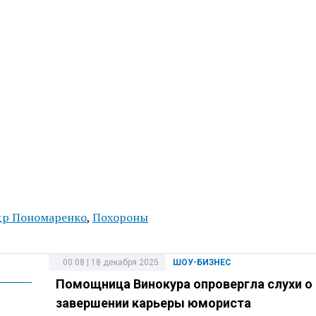
др Пономаренко
,
Похороны
00:08 | 18 декабря 2025
ШОУ-БИЗНЕС
Помощница Винокура опровергла слухи о
завершении карьеры юмориста