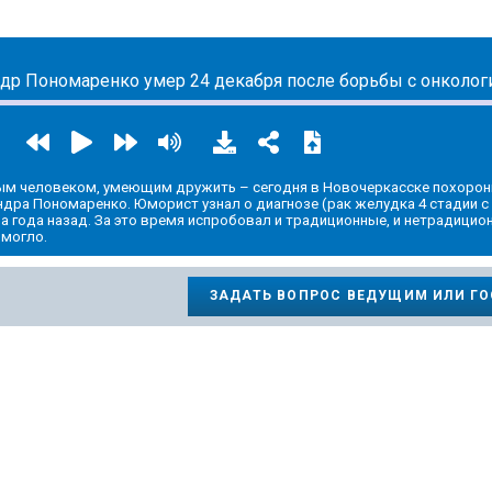
ым человеком, умеющим дружить – сегодня в Новочеркасске похорон
дра Пономаренко. Юморист узнал о диагнозе (рак желудка 4 стадии с
а года назад. За это время испробовал и традиционные, и нетрадицио
омогло.
ЗАДАТЬ ВОПРОС ВЕДУЩИМ ИЛИ Г