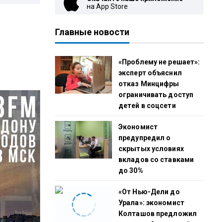
на App Store
Главные новости
«Проблему не решает»:
эксперт объяснил
отказ Минцифры
ограничивать доступ
детей в соцсети
Экономист
предупредил о
скрытых условиях
вкладов со ставками
до 30%
«От Нью-Дели до
Урала»: экономист
Колташов предложил