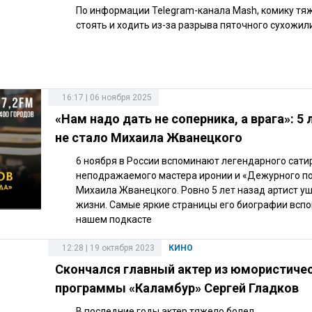
По информации Telegram-канала Mash, комику тя
стоять и ходить из-за разрыва пяточного сухожил
16:17 | 06 ноября 2025
«Нам надо дать не соперника, а врага»: 5 
не стало Михаила Жванецкого
6 ноября в России вспоминают легендарного сати
неподражаемого мастера иронии и «Дежурного по 
Михаила Жванецкого. Ровно 5 лет назад артист уш
жизни. Самые яркие страницы его биографии всп
нашем подкасте
12:28 | 19 октября 2023
КИНО
Скончался главный актер из юмористиче
программы «Каламбур» Сергей Гладков
В последние годы актер тяжело болел.