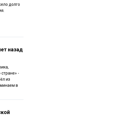
жело долго
ия.
лет назад
рика,
стране» -
ёл из
оминаем в
ской