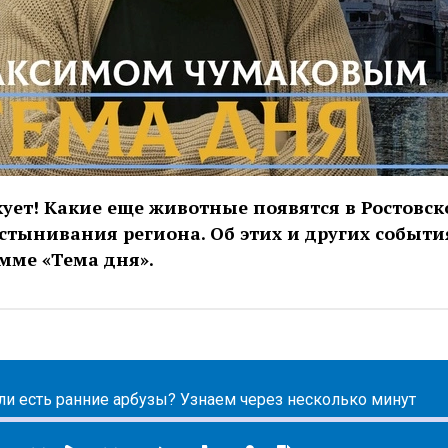
ует! Какие еще животные появятся в Ростовск
устынивания региона. Об этих и других событи
мме «Тема дня».
ли есть ранние арбузы? Узнаем через несколько минут