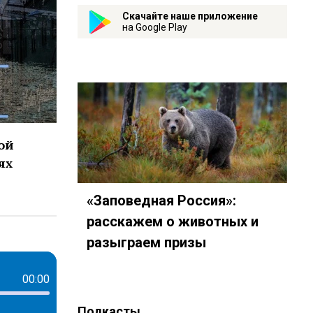
Скачайте наше приложение
на Google Play
ой
ях
«Заповедная Россия»:
расскажем о животных и
разыграем призы
00:00
Подкасты