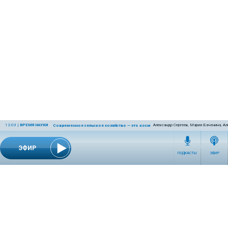
12:03
|
ВРЕМЯ НАУКИ
Александр Сергеев, Мария Баченина, Ал
Современное сельское хозяйство — это космос! Или даже круче!
ЭФИР
ПОДКАСТЫ
ЭФИР