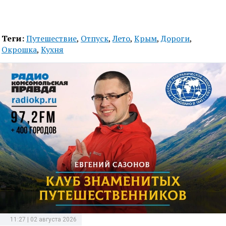
Теги:
Путешествие
,
Отпуск
,
Лето
,
Крым
,
Дороги
,
Окрошка
,
Кухня
11:27 | 02 августа 2026