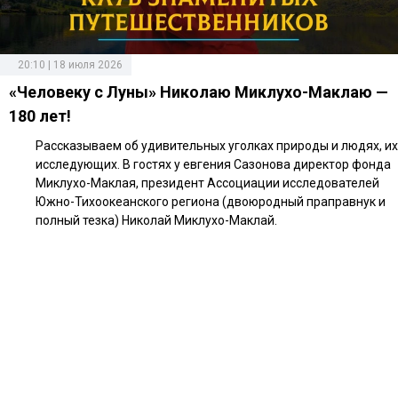
20:10 | 18 июля 2026
«Человеку с Луны» Николаю Миклухо-Маклаю —
180 лет!
Рассказываем об удивительных уголках природы и людях, их
исследующих. В гостях у евгения Сазонова директор фонда
Миклухо-Маклая, президент Ассоциации исследователей
Южно-Тихоокеанского региона (двоюродный праправнук и
полный тезка) Николай Миклухо-Маклай.