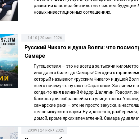
развитии кластера беспилотных систем, будущем
новых инвестиционных соглашениях.
14:10 | 20 мая 2026
Русский Чикаго и душа Волги: что посмот
Самаре
Путешествия — это не всегда за тысячи километро
иногда это билет до Самары! Сегодня отправляемс
который называют «русским Чикаго» и душой Волг
всего почему-то путают с Саратовом. Заглянем в о
когда-то жил великий Фёдор Шаляпин. Говорят, он
балкона для собравшейся на улице толпы. Узнаем
самарские раки — это не просто закуска, а настоящ
целое искусство варки. Ну и, конечно, разберемся,
домой, кроме ярких впечатлений. Самара удивляет
20:09 | 24 июня 2025