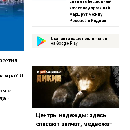
создать бесшовный
железнодорожный
маршрут между
Россией и Индией
Скачайте наше приложение
на Google Play
осетил
ймыра? И
им с
да -
Центры надежды: здесь
спасают зайчат, медвежат