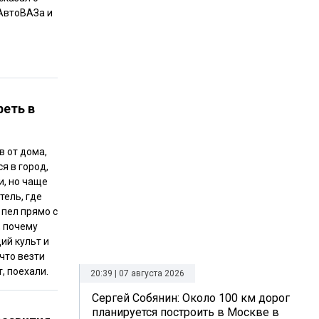
 АвтоВАЗа и
реть в
в от дома,
я в город,
и, но чаще
тель, где
 пел прямо с
, почему
ий культ и
 что везти
, поехали.
20:39 | 07 августа 2026
Сергей Собянин: Около 100 км дорог
планируется построить в Москве в