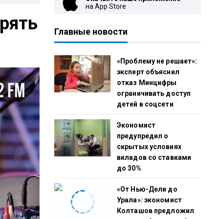
на App Store
рять
Главные новости
«Проблему не решает»:
эксперт объяснил
отказ Минцифры
ограничивать доступ
детей в соцсети
Экономист
предупредил о
скрытых условиях
вкладов со ставками
до 30%
«От Нью-Дели до
Урала»: экономист
Колташов предложил