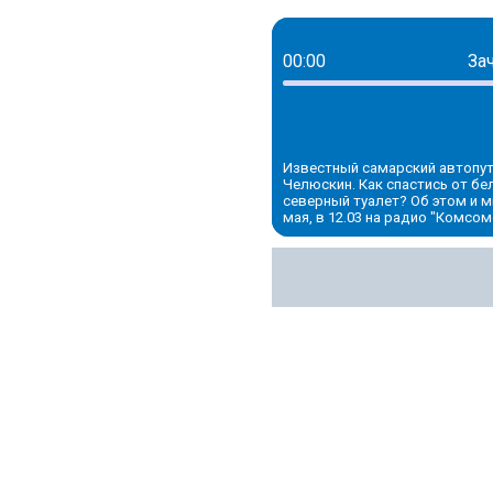
00:00
За
Известный самарский автопут
Челюскин. Как спастись от б
северный туалет? Об этом и м
мая, в 12.03 на радио "Комсом