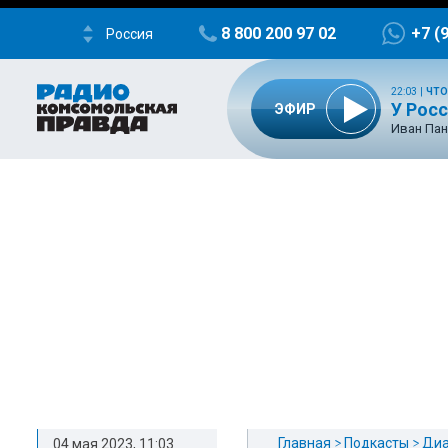
8 800 200 97 02
+7 (
Россия
22:03
|
ЧТО
У Росс
ЭФИР
Иван Пан
Главная
Подкасты
Диа
04 мая 2023, 11:03