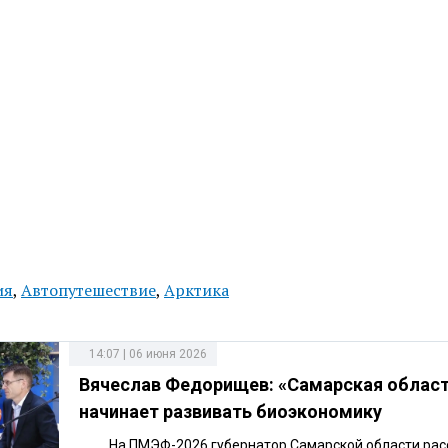
ия
,
Автопутешествие
,
Арктика
14:07 | 06 июня 2026
Вячеслав Федорищев: «Самарская облас
начинает развивать биоэкономику
На ПМЭФ-2026 губернатор Самарской области рас