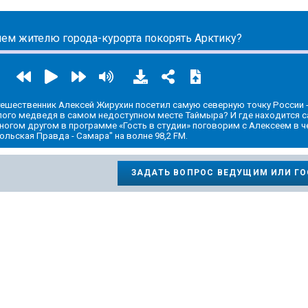
чем жителю города-курорта покорять Арктику?
ешественник Алексей Жирухин посетил самую северную точку России 
елого медведя в самом недоступном месте Таймыра? И где находится 
ногом другом в программе «Гость в студии» поговорим с Алексеем в че
ольская Правда - Самара" на волне 98,2 FM.
ЗАДАТЬ ВОПРОС ВЕДУЩИМ ИЛИ Г