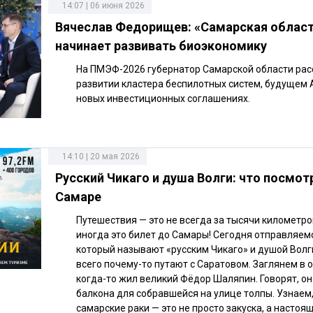
14:07 | 06 июня 2026
Вячеслав Федорищев: «Самарская облас
начинает развивать биоэкономику
На ПМЭФ-2026 губернатор Самарской области рас
развитии кластера беспилотных систем, будущем
новых инвестиционных соглашениях.
14:10 | 20 мая 2026
Русский Чикаго и душа Волги: что посмот
Самаре
Путешествия — это не всегда за тысячи километро
иногда это билет до Самары! Сегодня отправляемс
который называют «русским Чикаго» и душой Волг
всего почему-то путают с Саратовом. Заглянем в о
когда-то жил великий Фёдор Шаляпин. Говорят, он
балкона для собравшейся на улице толпы. Узнаем
самарские раки — это не просто закуска, а настоящ