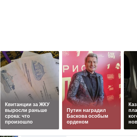
Квитанции за ЖКУ
Каз
выросли раньше
Путин наградил
пла
срока: что
Баскова особым
ког
произошло
орденом
но