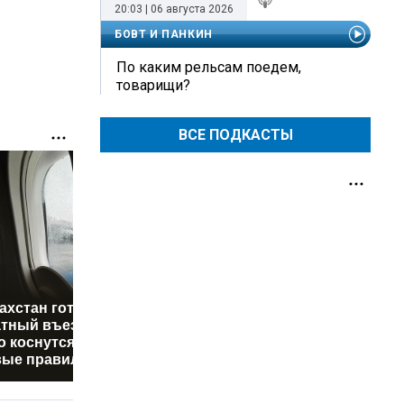
20:03 | 06 августа 2026
БОВТ И ПАНКИН
По каким рельсам поедем,
товарищи?
ВСЕ ПОДКАСТЫ
Верующ
ахстан готовит
Лариса Долина
рассказа
тный въезд:
резко осадила
категори
о коснутся
журналистку из-за
нельзя е
вые правила
приветствия
вне пост