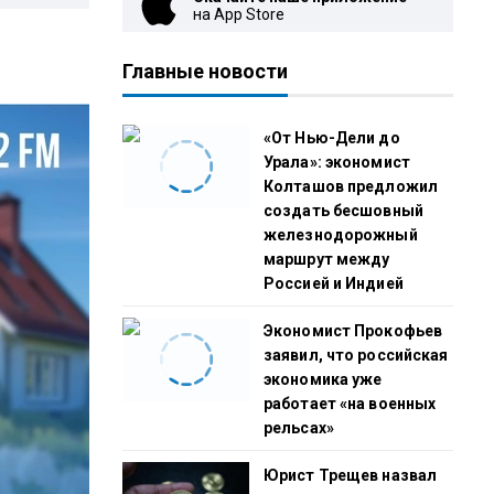
на App Store
Главные новости
«От Нью-Дели до
Урала»: экономист
Колташов предложил
создать бесшовный
железнодорожный
маршрут между
Россией и Индией
Экономист Прокофьев
заявил, что российская
экономика уже
работает «на военных
рельсах»
Юрист Трещев назвал