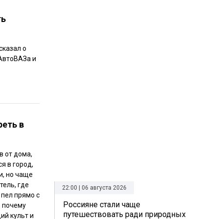
ть
сказал о
 АвтоВАЗа и
реть в
в от дома,
я в город,
и, но чаще
тель, где
22:00 | 06 августа 2026
 пел прямо с
Россияне стали чаще
, почему
путешествовать ради природных
ий культ и