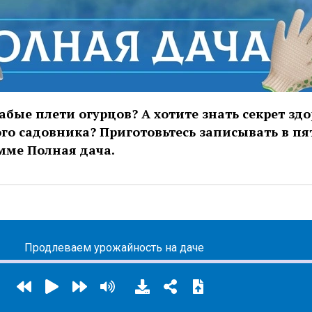
абые плети огурцов? А хотите знать секрет зд
ого садовника? Приготовьтесь записывать в пят
амме Полная дача.
Продлеваем урожайность на даче