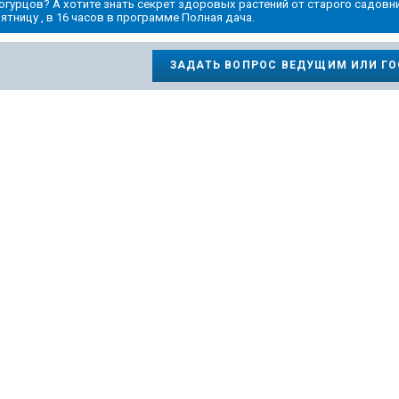
огурцов? А хотите знать секрет здоровых растений от старого садовн
ятницу , в 16 часов в программе Полная дача.
ЗАДАТЬ ВОПРОС ВЕДУЩИМ ИЛИ Г