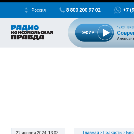
8 800 200 97 02
+7 (
Россия
12:03
|
ВРЕ
Совре
ЭФИР
Александ
Главная
Подкасты
Бес
22 января 2024, 13:03