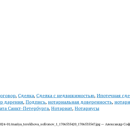
оговор
,
Сделка
,
Сделка с недвижимостью
,
Ипотечная сде
р дарения
,
Подпись
,
нотариальная доверенность
,
нотари
ата Санкт-Петербурга
,
Нотариат
,
Нотариусы
les/2024-01/mariya_terekhova_sofronov_1_1706535420_1706535547.jpg — Александр Со