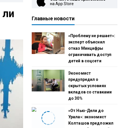
на App Store
 ли
Главные новости
«Проблему не решает»:
эксперт объяснил
отказ Минцифры
ограничивать доступ
детей в соцсети
Экономист
предупредил о
скрытых условиях
вкладов со ставками
до 30%
«От Нью-Дели до
Урала»: экономист
Колташов предложил