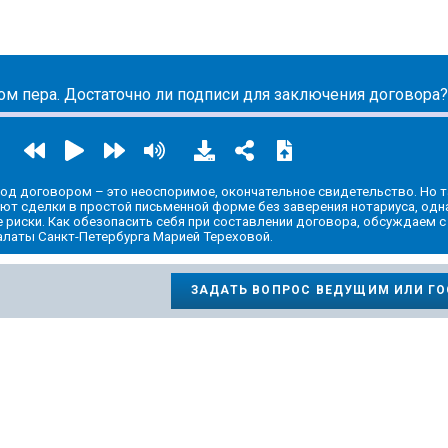
ic.yandex.ru/album/14466821
м пера. Достаточно ли подписи для заключения договора?
од договором – это неоспоримое, окончательное свидетельство. Но т
т сделки в простой письменной форме без заверения нотариуса, одн
 риски. Как обезопасить себя при составлении договора, обсуждаем с
латы Санкт-Петербурга Марией Тереховой.
ЗАДАТЬ ВОПРОС ВЕДУЩИМ ИЛИ Г