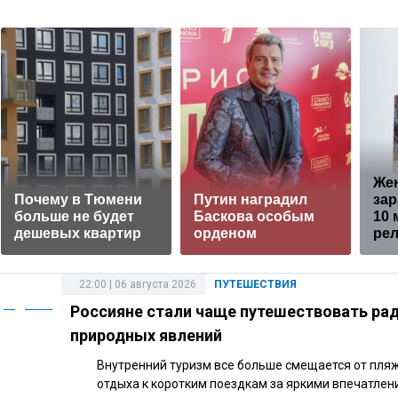
Же
Почему в Тюмени
Путин наградил
зар
больше не будет
Баскова особым
10 
дешевых квартир
орденом
рел
22:00 | 06 августа 2026
ПУТЕШЕСТВИЯ
Россияне стали чаще путешествовать ра
природных явлений
Внутренний туризм все больше смещается от пля
отдыха к коротким поездкам за яркими впечатлен