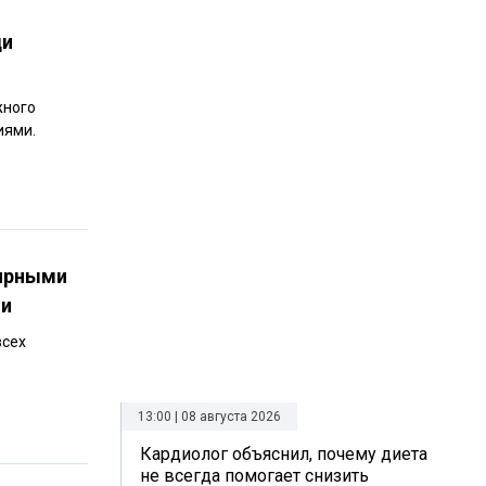
ди
жного
иями.
лярными
ии
всех
13:00 | 08 августа 2026
Кардиолог объяснил, почему диета
не всегда помогает снизить