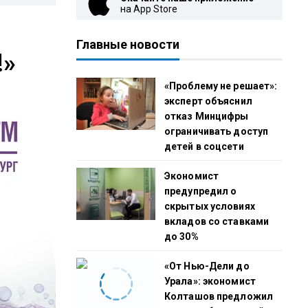
на App Store
Главные новости
!»
«Проблему не решает»:
эксперт объяснил
отказ Минцифры
ограничивать доступ
детей в соцсети
Экономист
предупредил о
скрытых условиях
вкладов со ставками
до 30%
«От Нью-Дели до
Урала»: экономист
Колташов предложил