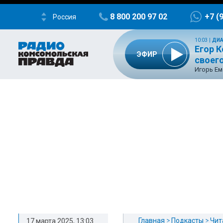
8 800 200 97 02
+7 (
Россия
10:03
|
ДИА
Егор К
ЭФИР
своего
Игорь Ем
Главная
Подкасты
Чит
17 марта 2025, 13:03