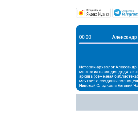
https://mus
00:00
Александр
Историк-археолог Александр Б
многое из наследия деда: лич
архива (семейная библиотека)
мечтает о создании полноценн
Николай Сладков и Евгений Ча