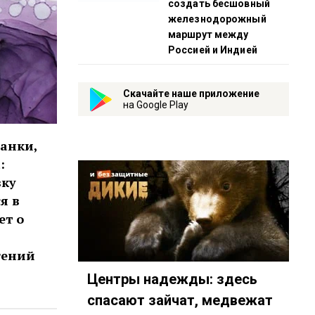
создать бесшовный
железнодорожный
маршрут между
Россией и Индией
Скачайте наше приложение
на Google Play
ианки,
:
вку
я в
ет о
гений
Центры надежды: здесь
спасают зайчат, медвежат