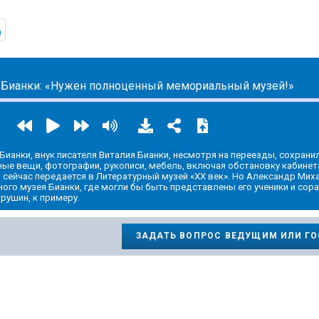
ic.yandex.com/album/24604924
https://t.me/mavestreambot/app?startapp=reading
 Бианки: «Нужен полноценный мемориальный музей!»
ианки, внук писателя Виталия Бианки, несмотря на переезды, сохрани
ные вещи, фотографии, рукописи, мебель, включая обстановку кабинет
 сейчас передается в Литературный музей «ХХ век». Но Александр Мих
ого музея Бианки, где могли бы быть представлены его ученики и сора
рушин, к примеру.
ЗАДАТЬ ВОПРОС ВЕДУЩИМ ИЛИ Г