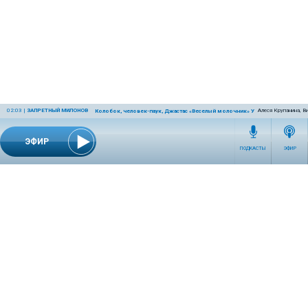
02:03
|
ЗАПРЕТНЫЙ МИЛОНОВ
Алеся Крупанина, В
Колобок, человек-паук, Джастас «Веселый молочник» Уолкер, олимпиад
ЭФИР
ПОДКАСТЫ
ЭФИР
СЕТЕВОЕ ИЗДАНИЕ RADIOKP.RU ЗАРЕГИСТРИРОВАНО РОСКОМНАДЗОРОМ,
СВИДЕТЕЛЬСТВО ЭЛ № ФС77-76389 ОТ 26.07.2019 ГОДА.
УЧРЕДИТЕЛЬ И РЕДАКЦИЯ АО «ИЗДАТЕЛЬСКИЙ ДОМ «КОМСОМОЛЬСКАЯ
ПРАВДА». ГЕНЕРАЛЬНЫЙ ДИРЕКТОР: НОСОВА ОЛЕСЯ ВЯЧЕСЛАВОВНА.