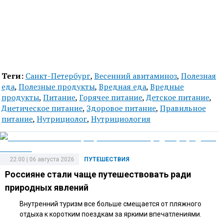
Теги:
Санкт-Петербург
,
Весенний авитаминоз
,
Полезная
еда
,
Полезные продукты
,
Вредная еда
,
Вредные
продукты
,
Питание
,
Горячее питание
,
Детское питание
,
Диетическое питание
,
Здоровое питание
,
Правильное
питание
,
Нутрициолог
,
Нутрициология
22:00 | 06 августа 2026
ПУТЕШЕСТВИЯ
Россияне стали чаще путешествовать ради
природных явлений
Внутренний туризм все больше смещается от пляжного
отдыха к коротким поездкам за яркими впечатлениями.