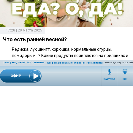
17:28 | 29 марта 2025
Что есть ранней весной?
Редиска, лук шнитт, корюшка, нормальные огурцы,
помидоры и...? Какие продукты появляются на прилавках и
как с их помощью разнообразить свой рацион, получая
09:03
|
КОЦ: АНАЛИТИКА С ИМЕНЕМ
Александр Коц, Игорь Из
Как рокировка в Минобороны России приблизит победу
максимум пользы для здоровья? Обсуждаем с
нутрициологом Ольгой Пановой.
ЭФИР
ПОДКАСТЫ
ЭФИР