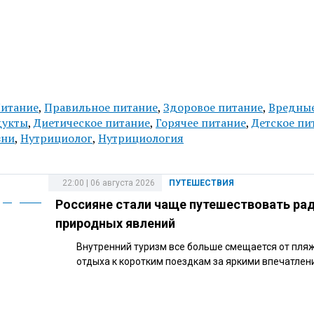
итание
,
Правильное питание
,
Здоровое питание
,
Вредны
дукты
,
Диетическое питание
,
Горячее питание
,
Детское пи
зни
,
Нутрициолог
,
Нутрициология
22:00 | 06 августа 2026
ПУТЕШЕСТВИЯ
Россияне стали чаще путешествовать ра
природных явлений
Внутренний туризм все больше смещается от пля
отдыха к коротким поездкам за яркими впечатлен