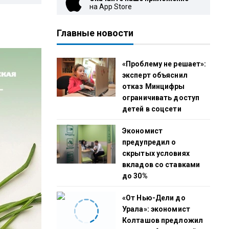
на App Store
Главные новости
«Проблему не решает»:
эксперт объяснил
отказ Минцифры
ограничивать доступ
детей в соцсети
Экономист
предупредил о
скрытых условиях
вкладов со ставками
до 30%
«От Нью-Дели до
Урала»: экономист
Колташов предложил