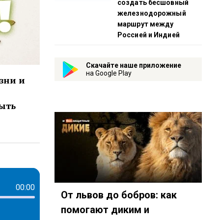
создать бесшовный
железнодорожный
маршрут между
Россией и Индией
Скачайте наше приложение
на Google Play
зни и
быть
00:00
От львов до бобров: как
помогают диким и