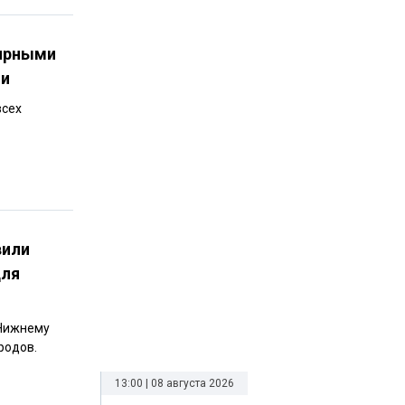
лярными
ии
всех
вили
для
 Нижнему
родов.
13:00 | 08 августа 2026