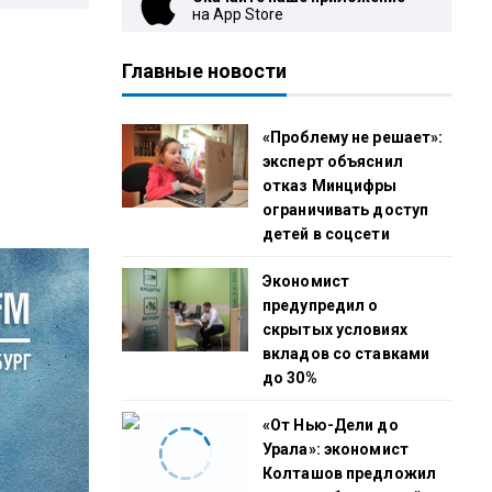
на App Store
Главные новости
«Проблему не решает»:
эксперт объяснил
отказ Минцифры
ограничивать доступ
детей в соцсети
Экономист
предупредил о
скрытых условиях
вкладов со ставками
до 30%
«От Нью-Дели до
Урала»: экономист
Колташов предложил