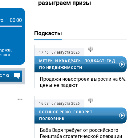
разыграем призы
«Лучше иметь доходный дом в Петербурге, чем золотой прииск в Сибири». Что представляло собой съемное жилье XIX века
00:00
Подкасты
рбуржцы
17:46 | 07 августа 2026
ьного
МЕТРЫ И КВАДРАТЫ. ПОДКАСТ-ГИД
ПО НЕДВИЖИМОСТИ
ОСТЮ
Продажи новостроек выросли на 6%:
цены не падают
16:03 | 07 августа 2026
ВОЕННОЕ РЕВЮ. ГОВОРИТ
ПОЛКОВНИК
Баба Варя требует от российского
Генштаба стратегической операции