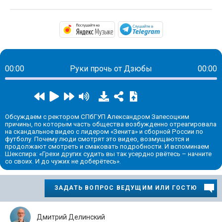
https://music.yandex.ru/alb
https://t.me/ma
00:00
Руки прочь от Дзюбы
00:00
Обсуждаем с ректором СПбГУП Александром Запесоцким
причины, по которым часть общества возбужденно отреагировала
на скандальное видео с лидером «Зенита» и сборной России по
футболу. Почему люди смотрят это видео, возмущаются и
продолжают смотреть и смаковать подробности. И вспоминаем
Шекспира: «Грехи других судить вы так усердно рвётесь – начните
со своих. И до чужих не доберётесь».
ЗАДАТЬ ВОПРОС ВЕДУЩИМ ИЛИ ГОСТЮ
Дмитрий Делинский