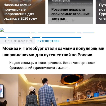
Названы самые
Пуг
популярные
Россияне показали
пов
направления для
свои самые странные
Гур
отдыха в 2026 году
заметки
опе
11:00 | 30 июня 2026
ПУТЕШЕСТВИЯ
Москва и Петербург стали самыми популярными
направлениями для путешествий по России
На две столицы в июне пришлось более четверти всех
бронирований туристического жилья.