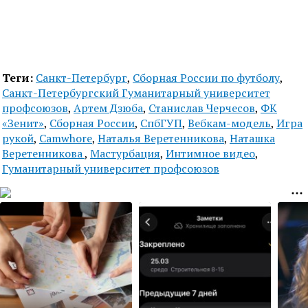
Теги:
Санкт-Петербург
,
Сборная России по футболу
,
Санкт-Петербургский Гуманитарный университет
профсоюзов
,
Артем Дзюба
,
Станислав Черчесов
,
ФК
«Зенит»
,
Сборная России
,
СпбГУП
,
Вебкам-модель
,
Игра
рукой
,
Camwhore
,
Наталья Веретенникова
,
Наташка
Веретенникова
,
Мастурбация
,
Интимное видео
,
Гуманитарный университет профсоюзов