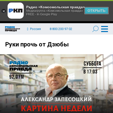
Радио «Комсомольская правда»
ОТКРЫТЬ
Медиагруппа «Комсомольская правда»
FREE - In Google Play
Россия
8 800 200 97 02
Руки прочь от Дзюбы