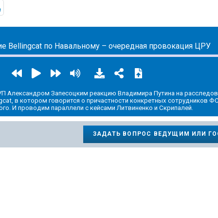
ic.yandex.ru/album/14466797
https://t.me/mavestreambot/app?startapp=rkp-kartina-s-z
е Bellingcat по Навальному – очередная провокация ЦРУ
П Александром Запесоцким реакцию Владимира Путина на расследов
ngcat, в котором говорится о причастности конкретных сотрудников Ф
го. И проводим параллели с кейсами Литвиненко и Скрипалей.
ЗАДАТЬ ВОПРОС ВЕДУЩИМ ИЛИ Г