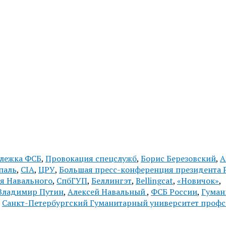
лежка ФСБ
,
Провокация спецслужб
,
Борис Березовский
,
А
паль
,
CIA
,
ЦРУ
,
Большая пресс-конференция президента 
я Навального
,
СпбГУП
,
Беллингэт
,
Bellingcat
,
«Новичок»
,
Владимир Путин
,
Алексей Навальный
,
ФСБ России
,
Гуман
,
Санкт-Петербургский Гуманитарный университет проф