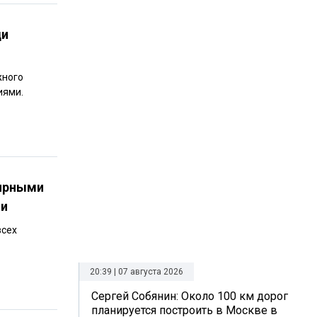
ди
жного
иями.
лярными
ии
всех
20:39 | 07 августа 2026
Сергей Собянин: Около 100 км дорог
планируется построить в Москве в