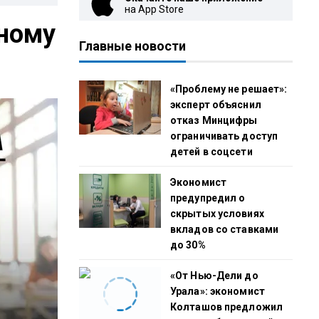
на App Store
ьному
Главные новости
«Проблему не решает»:
эксперт объяснил
отказ Минцифры
ограничивать доступ
детей в соцсети
Экономист
предупредил о
скрытых условиях
вкладов со ставками
до 30%
«От Нью-Дели до
Урала»: экономист
Колташов предложил