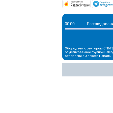
https://mus
00:00
Расследовани
Обсуждаем с ректором СПбГУ
опубликованное группой Belli
отравлению Алексея Навально