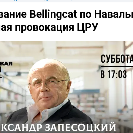
ание Bellingcat по Навал
ная провокация ЦРУ