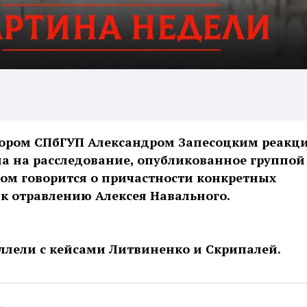
тором СПбГУП Александром Запесоцким реакц
а на расследование, опубликованное группой
тором говорится о причастности конкретных
к отравлению Алексея Навального.
ллели с кейсами Литвиненко и Скрипалей.