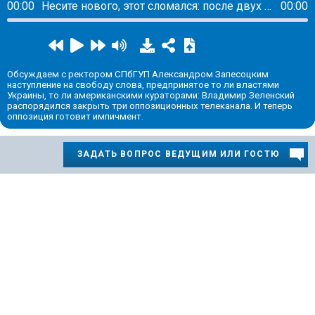
00:00
Несите нового, этот сломался: после двух лет Зеленского у власти украинцам нужен другой президент
00:00
Обсуждаем с ректором СПбГУП Александром Запесоцким
наступление на свободу слова, предпринятое то ли властями
Украины, то ли американскими кураторами: Владимир Зеленский
распорядился закрыть три оппозиционных телеканала. И теперь
оппозиция готовит импичмент.
ЗАДАТЬ ВОПРОС ВЕДУЩИМ ИЛИ ГОСТЮ