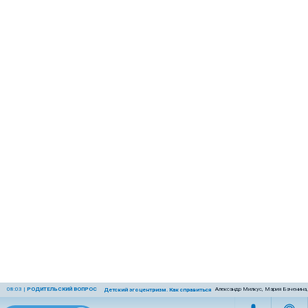
08:03
|
РОДИТЕЛЬСКИЙ ВОПРОС
Александр Милкус, Мария Баченина,
Детский эгоцентризм. Как справиться с ним родителям?