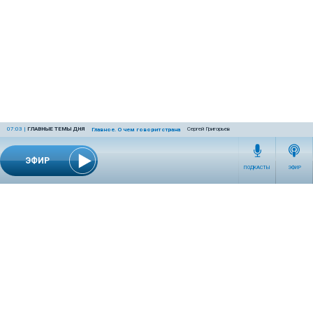
07:03
|
ГЛАВНЫЕ ТЕМЫ ДНЯ
Сергей Григорьев
Главное. О чем говорит страна
ЭФИР
ПОДКАСТЫ
ЭФИР
СЕТЕВОЕ ИЗДАНИЕ RADIOKP.RU ЗАРЕГИСТРИРОВАНО РОСКОМНАДЗОРОМ,
СВИДЕТЕЛЬСТВО ЭЛ № ФС77-76389 ОТ 26.07.2019 ГОДА.