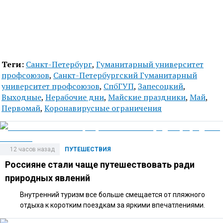
Теги:
Санкт-Петербург
,
Гуманитарный университет
профсоюзов
,
Санкт-Петербургский Гуманитарный
университет профсоюзов
,
СпбГУП
,
Запесоцкий
,
Выходные
,
Нерабочие дни
,
Майские праздники
,
Май
,
Первомай
,
Коронавирусные ограничения
12 часов назад
ПУТЕШЕСТВИЯ
Россияне стали чаще путешествовать ради
природных явлений
Внутренний туризм все больше смещается от пляжного
отдыха к коротким поездкам за яркими впечатлениями.